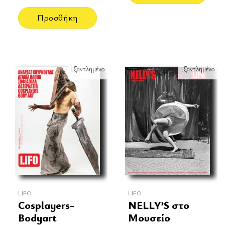
Προσθήκη
Εξαντλημένο
Εξαντλημένο
LIFO
LIFO
Cosplayers-
NELLY’S στο
Bodyart
Μουσείο