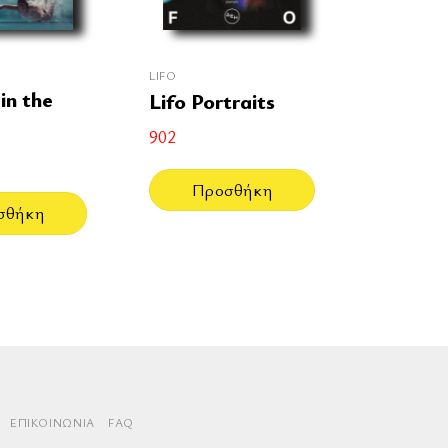
LIFO
in the
Lifo Portraits
902
Προσθήκη
σθήκη
rd
aestro
ΕΠΙΚΟΙΝΩΝΊΑ
FAQ