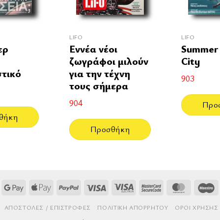
LIFO
LIFO
ερ
Εννέα νέοι
Summer 
ζωγράφοι μιλούν
City
τικό
για την τέχνη
903
τους σήμερα
904
Προ
θήκη
Προσθήκη
Google
Apple
PayPal
Visa
Visa
MasterCard
MasterCa
M
Pay
Pay
Electron
2
AΠΟΣΤΟΛΈΣ / ΕΠΙΣΤΡΟΦΈΣ
ΠΟΛΙΤΙΚΉ ΑΠΟΡΡΉΤΟΥ
ΌΡΟΙ ΧΡΉΣΗΣ