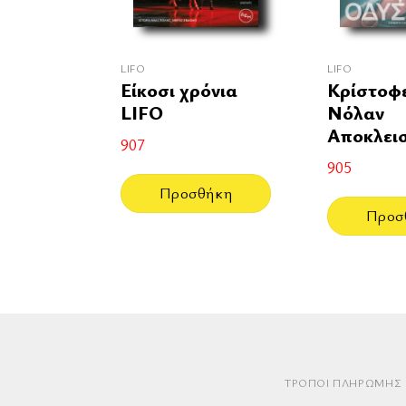
LIFO
LIFO
Είκοσι χρόνια
Κρίστοφ
LIFO
Νόλαν
Αποκλεισ
907
905
Προσθήκη
Προσ
ΤΡΌΠΟΙ ΠΛΗΡΩΜΉΣ