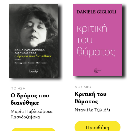
ΔΟΚΊΜΙΟ
ΠΟΊΗΣΗ
Κριτική του
Ο δρόμος που
θύματος
διανύθηκε
Ντανιέλε Τζιλιόλι
Μαρία Παβλικόφσκα-
Γιασνόρζεφσκα
Προσθήκη