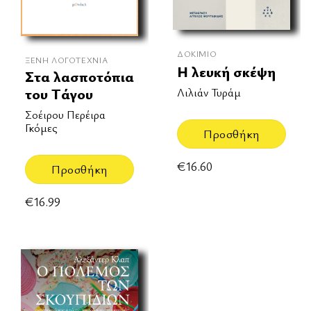
ΔΟΚΊΜΙΟ
ΞΈΝΗ ΛΟΓΟΤΕΧΝΊΑ
Η λευκή σκέψη
Στα λασποτόπια
του Τάγου
Λιλιάν Τυράμ
Σοέιρου Περέιρα
Γκόμες
Προσθήκη
€
16.60
Προσθήκη
€
16.99