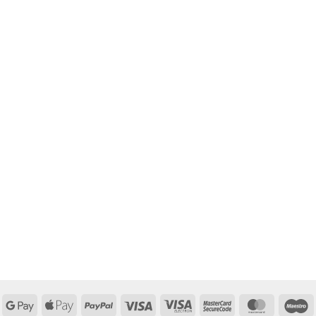
Google
Apple
PayPal
Visa
Visa
MasterCard
MasterCa
M