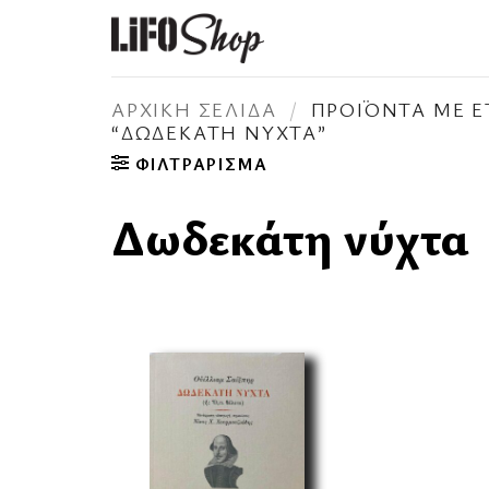
Μετάβαση
στο
περιεχόμενο
ΑΡΧΙΚΉ ΣΕΛΊΔΑ
/
ΠΡΟΪΌΝΤΑ ΜΕ Ε
“ΔΩΔΕΚΆΤΗ ΝΎΧΤΑ”
ΦΙΛΤΡΆΡΙΣΜΑ
Δωδεκάτη νύχτα