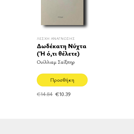
ΛΈΣΧΗ ΑΝΆΓΝΩΣΗΣ
Δωδέκατη Νύχτα
(Ή ό,τι θέλετε)
Ουίλλιαμ Σαίξπηρ
Προσθήκη
Original
Η
€
14.84
€
10.39
price
τρέχουσα
was:
τιμή
€14.84.
είναι:
€10.39.