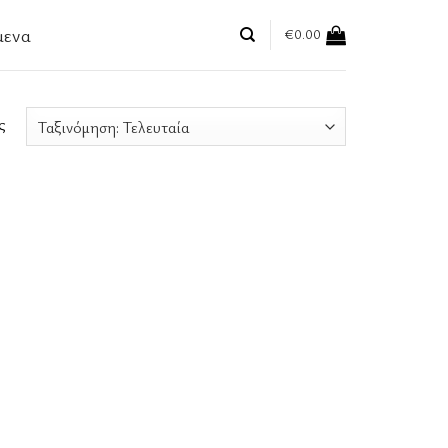
μενα
€
0.00
ς