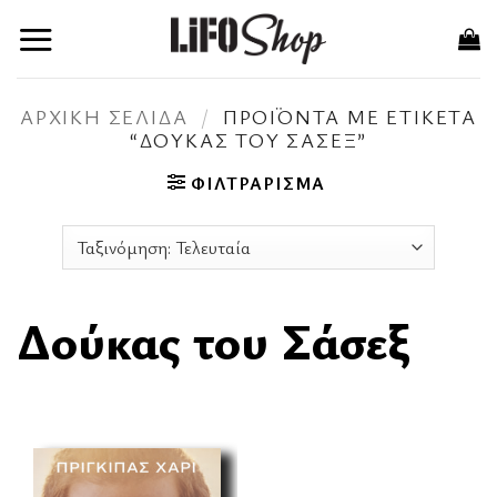
Μετάβαση
στο
περιεχόμενο
ΑΡΧΙΚΉ ΣΕΛΊΔΑ
/
ΠΡΟΪΌΝΤΑ ΜΕ ΕΤΙΚΈΤΑ
“ΔΟΎΚΑΣ ΤΟΥ ΣΆΣΕΞ”
ΦΙΛΤΡΆΡΙΣΜΑ
Δούκας του Σάσεξ