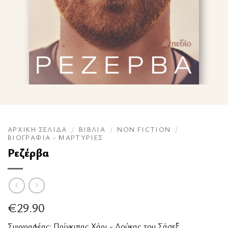
ΑΡΧΙΚΉ ΣΕΛΊΔΑ
/
ΒΙΒΛΊΑ
/
NON FICTION
/
ΒΙΟΓΡΑΦΊΑ - ΜΑΡΤΥΡΊΕΣ
Ρεζέρβα
€
29.90
Συγγραφέας:
Πρίγκιπας Χάρι - Δούκας του Σάσεξ