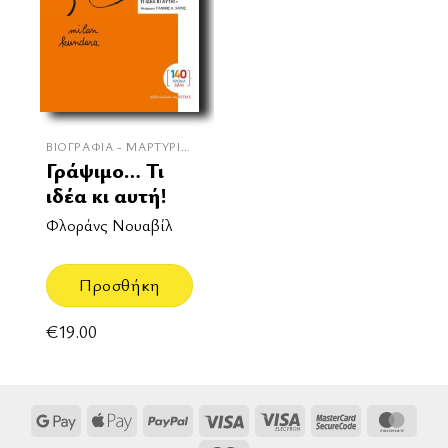
ΒΙΟΓΡΑΦΊΑ - ΜΑΡΤΥΡΊΕΣ
Γράψιμο… Τι
ιδέα κι αυτή!
Φλοράνς Νουαβίλ
Προσθήκη
€
19.00
Google
Apple
PayPal
Visa
Visa
MasterCard
Mast
Pay
Pay
Electron
2