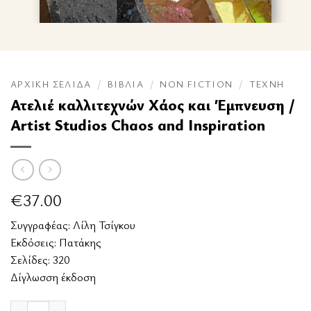
ΑΡΧΙΚΉ ΣΕΛΊΔΑ
/
ΒΙΒΛΊΑ
/
NON FICTION
/
ΤΈΧΝΗ
Ατελιέ καλλιτεχνών Χάος και Έμπνευση /
Artist Studios Chaos and Inspiration
€
37.00
Συγγραφέας:
Λίλη Τσίγκου
Εκδόσεις:
Πατάκης
Σελίδες: 320
Δίγλωσση έκδοση
Ατελιέ καλλιτεχνών Χάος και Έμπνευση / Artist Studios Chaos and I