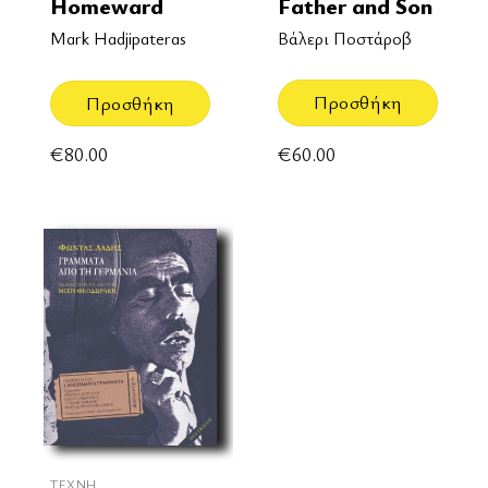
Father and Son
Homeward
Βάλερι Ποστάροβ
Mark Hadjipateras
Προσθήκη
Προσθήκη
€
60.00
€
80.00
ΤΈΧΝΗ