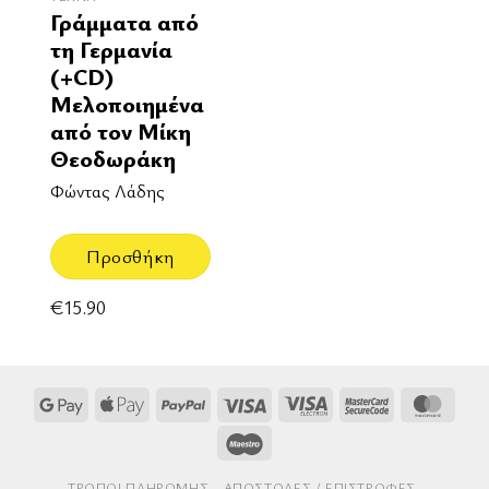
Γράμματα από
τη Γερμανία
(+CD)
Μελοποιημένα
από τον Μίκη
Θεοδωράκη
Φώντας Λάδης
Προσθήκη
€
15.90
Google
Apple
PayPal
Visa
Visa
MasterCard
Mast
Pay
Pay
Electron
2
Maestro
ΤΡΌΠΟΙ ΠΛΗΡΩΜΉΣ
AΠΟΣΤΟΛΈΣ / ΕΠΙΣΤΡΟΦΈΣ