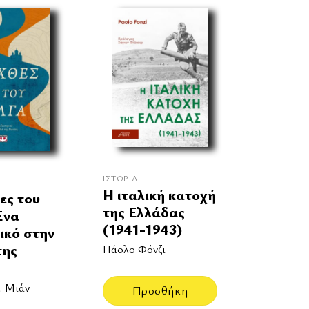
ΙΣΤΟΡΊΑ
Η ιταλική κατοχή
ες του
της Ελλάδας
Ένα
(1941-1943)
ικό στην
της
Πάολο Φόνζι
. Μιάν
Προσθήκη