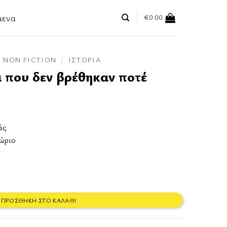
μενα
€
0.00
NON FICTION
/
ΙΣΤΟΡΊΑ
α που δεν βρέθηκαν ποτέ
άς
θώριο
καν ποτέ ποσότητα
ΠΡΟΣΘΉΚΗ ΣΤΟ ΚΑΛΆΘΙ