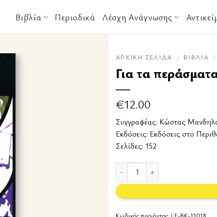
Βιβλία
Περιοδικά
Λέσχη Ανάγνωσης
Αντικεί
ΑΡΧΙΚΉ ΣΕΛΊΔΑ
/
ΒΙΒΛΊΑ
/
Για τα περάσματ
€
12.00
Συγγραφέας:
Κώστας Μανδηλ
Εκδόσεις:
Εκδόσεις στο Περι
Σελίδες: 152
Για τα περάσματα που δεν βρέθη
Κωδικός προϊόντος:
LF-BK-11018