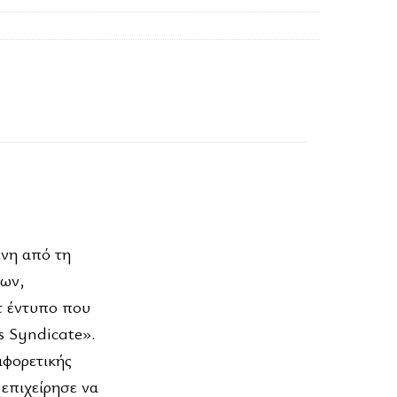
ένη από τη
πων,
τ έντυπο που
s Syndicate».
αφορετικής
 επιχείρησε να