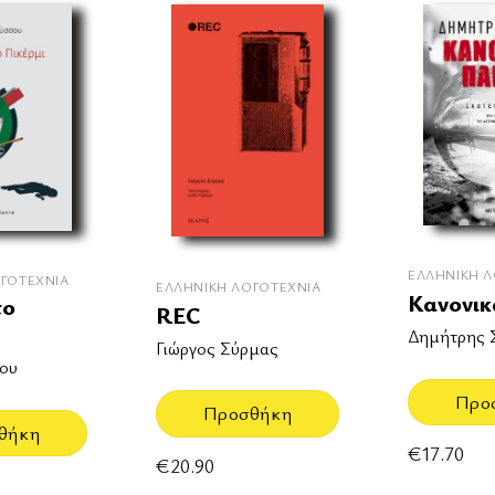
ΕΛΛΗΝΙΚΉ Λ
ΓΟΤΕΧΝΊΑ
ΕΛΛΗΝΙΚΉ ΛΟΓΟΤΕΧΝΊΑ
Κανονικ
το
REC
Δημήτρης 
Γιώργος Σύρμας
ου
Προ
Προσθήκη
θήκη
€
17.70
€
20.90