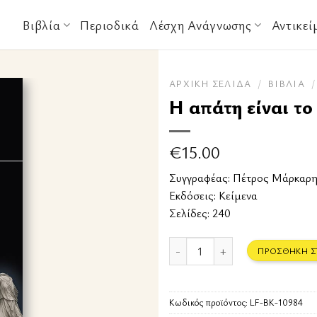
Βιβλία
Περιοδικά
Λέσχη Ανάγνωσης
Αντικεί
ΑΡΧΙΚΉ ΣΕΛΊΔΑ
/
ΒΙΒΛΊΑ
/
Η απάτη είναι το
€
15.00
Συγγραφέας:
Πέτρος Μάρκαρ
Εκδόσεις:
Κείμενα
Σελίδες: 240
Η απάτη είναι το μέλλον ποσότητ
ΠΡΟΣΘΉΚΗ Σ
Κωδικός προϊόντος:
LF-BK-10984