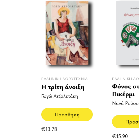
ΕΛΛΗΝΙΚΉ ΛΟΓΟΤΕΧΝΊΑ
ΕΛΛΗΝΙΚΉ ΛΟ
Φόνος σ
Η τρίτη άνοιξη
Πικέρμι
Γωγώ Ατζολετάκη
Νανά Ρούσσ
Προσθήκη
Προσ
€
13.78
€
15.90