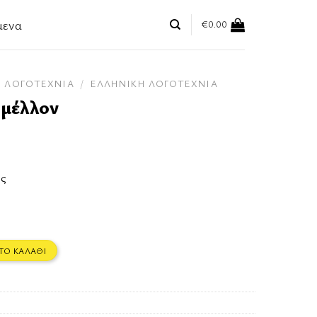
μενα
€
0.00
ΛΟΓΟΤΕΧΝΊΑ
/
ΕΛΛΗΝΙΚΉ ΛΟΓΟΤΕΧΝΊΑ
 μέλλον
ης
α
ΤΟ ΚΑΛΆΘΙ