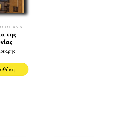
ΛΟΓΟΤΕΧΝΊΑ
μα της
νίας
ρκαρης
σθήκη