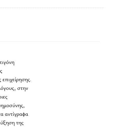
τιγόνη
ς
ς επιχείρησης.
λόγους, στην
οιες
νοημοσύνης,
τα αντίγραφα
αύξηση της