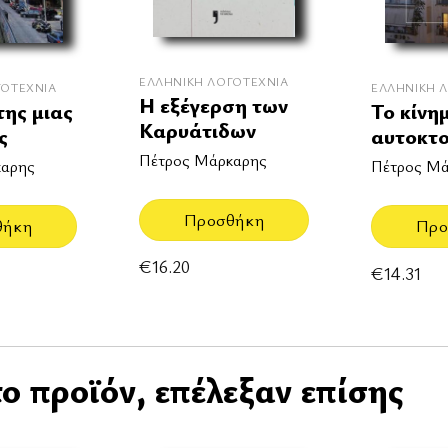
ΕΛΛΗΝΙΚΉ ΛΟΓΟΤΕΧΝΊΑ
ΓΟΤΕΧΝΊΑ
ΕΛΛΗΝΙΚΉ 
Η εξέγερση των
της μιας
Το κίνη
Καρυάτιδων
ς
αυτοκτο
Πέτρος Μάρκαρης
καρης
Πέτρος Μά
Προσθήκη
θήκη
Προ
€
16.20
€
14.31
ο προϊόν, επέλεξαν επίσης