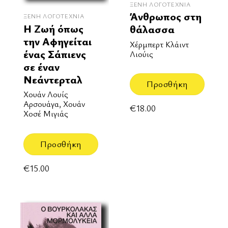
ΞΈΝΗ ΛΟΓΟΤΕΧΝΊΑ
Άνθρωπος στη
ΞΈΝΗ ΛΟΓΟΤΕΧΝΊΑ
Η Ζωή όπως
θάλασσα
την Αφηγείται
Χέρμπερτ Κλάιντ
ένας Σάπιενς
Λιούις
σε έναν
Νεάντερταλ
Προσθήκη
Χουάν Λουίς
Αρσουάγα, Χουάν
€
18.00
Χοσέ Μιγιάς
Προσθήκη
€
15.00