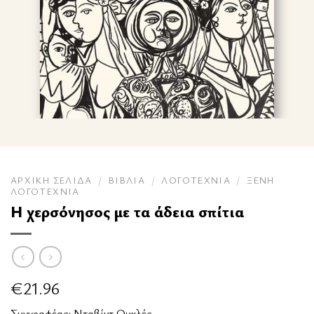
ΑΡΧΙΚΉ ΣΕΛΊΔΑ
/
ΒΙΒΛΊΑ
/
ΛΟΓΟΤΕΧΝΊΑ
/
ΞΈΝΗ
ΛΟΓΟΤΕΧΝΊΑ
Η χερσόνησος με τα άδεια σπίτια
€
21.96
Συγγραφέας:
Νταβίντ Ουκλές