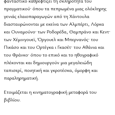
φανταστικό καθρεφτίζει τη σκληρότητα του
πραγματικού· όπου τα πεπρωμένα μιας ολόκληρης
γενιάς ελαιοπαραγωγών από τη Χάντουλα
διασταυρώνονται με εκείνα των Αλμπέρτι, Λόρκα
και Ουναμούνο· των Ροδορέδα, Θαμπράνο και Κεντ·
των Χέμινγουεϊ, Όργουελ και Μπερνανός· του
Πικάσο και του Ορτέγκα ι Γκασέτ· του Αθάνια και
του Φράνκο· όπου το επικό και το ηθογραφικό
πλέκονται και δημιουργούν μια μεγαλειώδη
ταπισερί, ποιητική και γκροτέσκα, όμορφη και
παραληρηματική.
Ετοιμάζεται η κινηματογραφική μεταφορά του
βιβλίου.