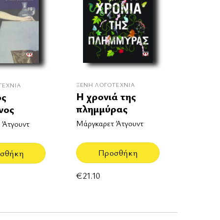
ΞΈΝΗ ΛΟΓΟΤΕΧΝΊΑ
ΤΕΧΝΊΑ
Η χρονιά της
ός
πλημμύρας
νος
Μάργκαρετ Άτγουντ
 Άτγουντ
Προσθήκη
σθήκη
€
21.10