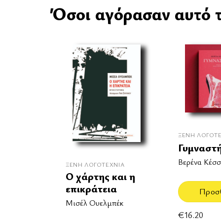
Όσοι αγόρασαν αυτό τ
ΞΈΝΗ ΛΟΓΟΤ
Γυμναστ
Βερένα Κέσσ
ΞΈΝΗ ΛΟΓΟΤΕΧΝΊΑ
Ο χάρτης και η
επικράτεια
Προσ
Μισέλ Ουελμπέκ
€
16.20