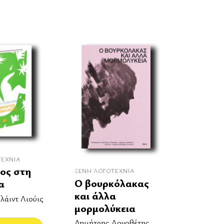
ΤΕΧΝΊΑ
ος στη
ΞΈΝΗ ΛΟΓΟΤΕΧΝΊΑ
Ο βουρκόλακας
α
και άλλα
λάιντ Λιούις
μορμολύκεια
Δημήτρης Λογοθέτης