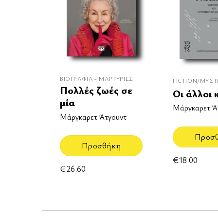
ΒΙΟΓΡΑΦΊΑ - ΜΑΡΤΥΡΊΕΣ
FICTION/ΜΥΣΤ
Πολλές ζωές σε
Οι άλλοι 
μία
Μάργκαρετ Ά
Μάργκαρετ Άτγουντ
Προσ
Προσθήκη
€
18.00
€
26.60