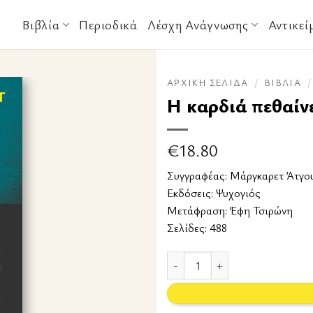
Βιβλία
Περιοδικά
Λέσχη Ανάγνωσης
Αντικεί
ΑΡΧΙΚΉ ΣΕΛΊΔΑ
/
ΒΙΒΛΊΑ
/
Η καρδιά πεθαίνε
€
18.80
Συγγραφέας:
Μάργκαρετ Άτγο
Εκδόσεις:
Ψυχογιός
Μετάφραση: Έφη Τσιρώνη
Σελίδες: 488
Η καρδιά πεθαίνει τελευταία ποσ