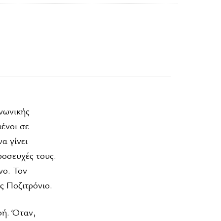
νωνικής
μένοι σε
α γίνει
ροσευχές τους.
νο. Τον
ς Ποζιτρόνιο.
φή. Όταν,