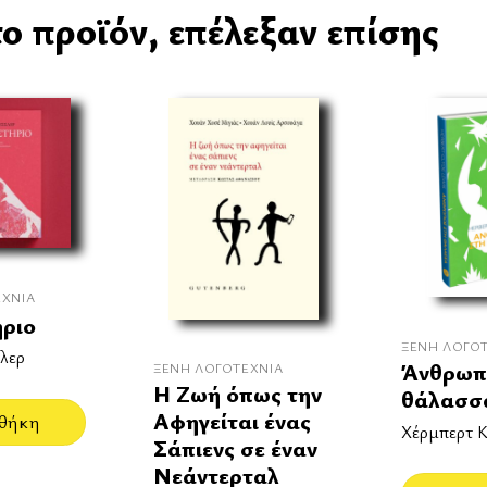
ο προϊόν, επέλεξαν επίσης
ΕΧΝΊΑ
ήριο
ΞΈΝΗ ΛΟΓΟ
λερ
Άνθρωπ
ΞΈΝΗ ΛΟΓΟΤΕΧΝΊΑ
Η Ζωή όπως την
θάλασσ
Αφηγείται ένας
θήκη
Χέρμπερτ Κ
Σάπιενς σε έναν
Νεάντερταλ