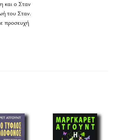
η και ο Σταν
ωή του Σταν.
με προσευχή