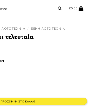
μενα
€
0.00
ΛΟΓΟΤΕΧΝΊΑ
/
ΞΈΝΗ ΛΟΓΟΤΕΧΝΊΑ
ι τελευταία
υντ
ότητα
ΠΡΟΣΘΉΚΗ ΣΤΟ ΚΑΛΆΘΙ