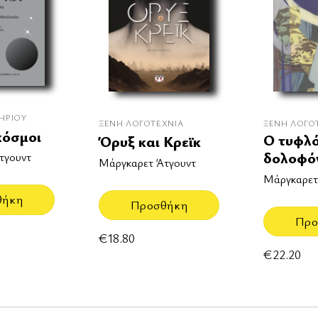
ΗΡΊΟΥ
ΞΈΝΗ ΛΟΓΟΤΕΧΝΊΑ
ΞΈΝΗ ΛΟΓΟ
κόσμοι
Ο τυφλ
Όρυξ και Κρεϊκ
δολοφό
τγουντ
Μάργκαρετ Άτγουντ
Μάργκαρετ
θήκη
Προσθήκη
Προ
€
18.80
€
22.20