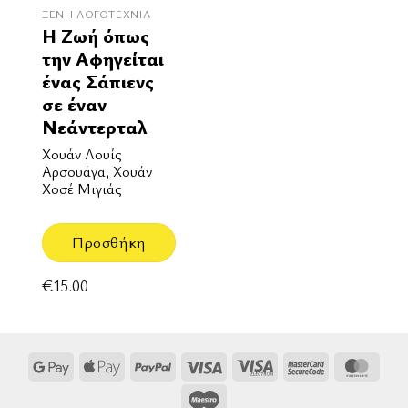
ΞΈΝΗ ΛΟΓΟΤΕΧΝΊΑ
Η Ζωή όπως
την Αφηγείται
ένας Σάπιενς
σε έναν
Νεάντερταλ
Χουάν Λουίς
Αρσουάγα, Χουάν
Χοσέ Μιγιάς
Προσθήκη
€
15.00
Google
Apple
PayPal
Visa
Visa
MasterCard
Mast
Pay
Pay
Electron
2
Maestro