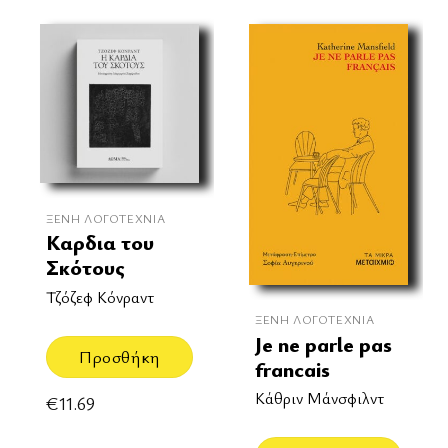
ΞΈΝΗ ΛΟΓΟΤΕΧΝΊΑ
Καρδια του
Σκότους
Τζόζεφ Κόνραντ
ΞΈΝΗ ΛΟΓΟΤΕΧΝΊΑ
Je ne parle pas
Προσθήκη
francais
Κάθριν Μάνσφιλντ
€
11.69