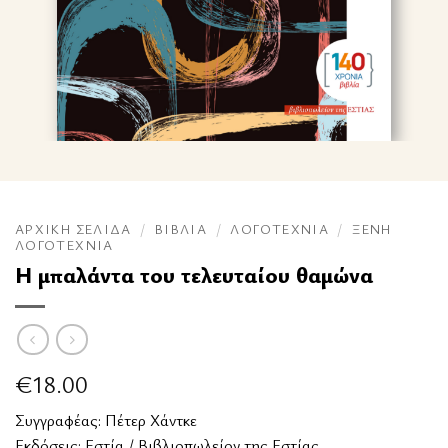
ΑΡΧΙΚΉ ΣΕΛΊΔΑ
/
ΒΙΒΛΊΑ
/
ΛΟΓΟΤΕΧΝΊΑ
/
ΞΈΝΗ
ΛΟΓΟΤΕΧΝΊΑ
Η μπαλάντα του τελευταίου θαμώνα
€
18.00
Συγγραφέας:
Πέτερ Χάντκε
Εκδόσεις:
Εστία / Βιβλιοπωλείον της Εστίας