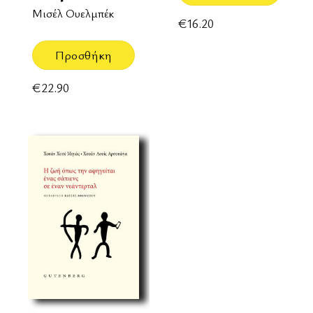
Μισέλ Ουελμπέκ
€
16.20
Προσθήκη
€
22.90