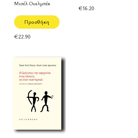
Μισέλ Ουελμπέκ
€
16.20
Προσθήκη
€
22.90