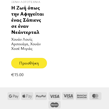
ΞΈΝΗ ΛΟΓΟΤΕΧΝΊΑ
Η Ζωή όπως
την Αφηγείται
ένας Σάπιενς
σε έναν
Νεάντερταλ
Χουάν Λουίς
Αρσουάγα, Χουάν
Χοσέ Μιγιάς
Προσθήκη
€
15.00
Google
Apple
PayPal
Visa
Visa
MasterCard
Mast
Pay
Pay
Electron
2
Maestro