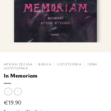
ΑΡΧΙΚΉ ΣΕΛΊΔΑ
/
ΒΙΒΛΊΑ
/
ΛΟΓΟΤΕΧΝΊΑ
/
ΞΈΝΗ
ΛΟΓΟΤΕΧΝΊΑ
In Memoriam
€
19.90