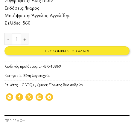
Συγγραφέας:
Άλις Γουίν
Εκδόσεις:
Ίκαρος
Μετάφραση: Άγγελος Αγγελίδης
Σελίδες: 560
In Memoriam ποσότητα
ΠΡΟΣΘΉΚΗ ΣΤΟ ΚΑΛΆΘΙ
Κωδικός προϊόντος:
LF-BK-10869
Κατηγορία:
Ξένη λογοτεχνία
Ετικέτες:
LGBTQ+
,
Queer
,
Έρωτας δυο ανδρών
ΠΕΡΙΓΡΑΦΉ