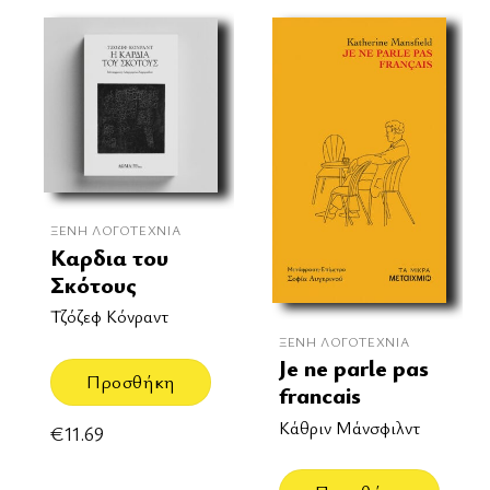
ΞΈΝΗ ΛΟΓΟΤΕΧΝΊΑ
Καρδια του
Σκότους
Τζόζεφ Κόνραντ
ΞΈΝΗ ΛΟΓΟΤΕΧΝΊΑ
Je ne parle pas
Προσθήκη
francais
Κάθριν Μάνσφιλντ
€
11.69