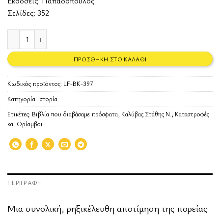
Εκδόσεις:
Παπαδόπουλος
Σελίδες: 352
Καταστροφές και Θρίαμβοι: Οι 7 Κύκλοι της Σύγχρονης Ελληνικής Ι
ΠΡΟΣΘΉΚΗ ΣΤΟ ΚΑΛΆΘΙ
Κωδικός προϊόντος:
LF-BK-397
Κατηγορία:
Ιστορία
Ετικέτες:
Βιβλία που διαβάσαμε πρόσφατα
,
Καλύβας Στάθης Ν.
,
Καταστροφές
και Θρίαμβοι
ΠΕΡΙΓΡΑΦΉ
Μια συνολική, ρηξικέλευθη αποτίμηση της πορείας