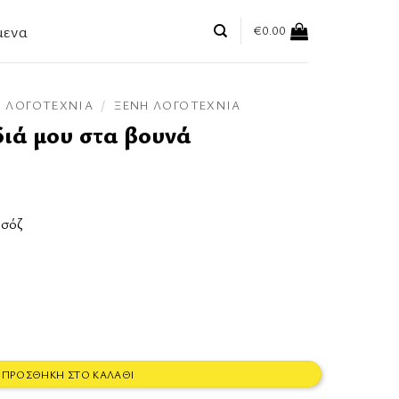
μενα
€
0.00
ΛΟΓΟΤΕΧΝΊΑ
/
ΞΈΝΗ ΛΟΓΟΤΕΧΝΊΑ
διά μου στα βουνά
ρσόζ
νά ποσότητα
ΠΡΟΣΘΉΚΗ ΣΤΟ ΚΑΛΆΘΙ