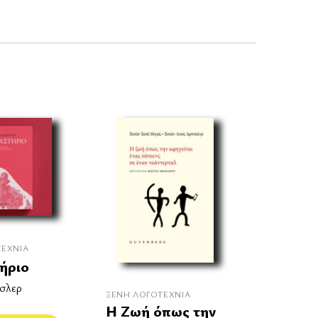
ΤΕΧΝΊΑ
ήριο
σλερ
ΞΈΝΗ ΛΟΓΟΤΕΧΝΊΑ
Η Ζωή όπως την