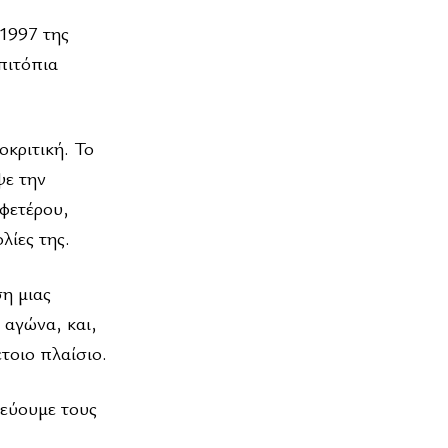
1997 της
πιτόπια
οκριτική. Το
ψε την
αφετέρου,
λίες της.
η μιας
 αγώνα, και,
τοιο πλαίσιο.
δεύουμε τους