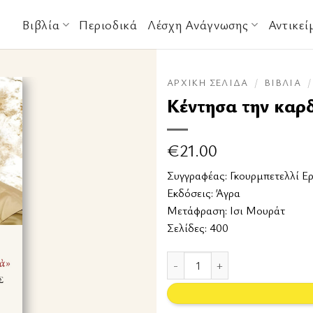
Βιβλία
Περιοδικά
Λέσχη Ανάγνωσης
Αντικεί
ΑΡΧΙΚΉ ΣΕΛΊΔΑ
/
ΒΙΒΛΊΑ
/
Κέντησα την καρ
€
21.00
Συγγραφέας:
Γκουρμπετελλί Ε
Εκδόσεις:
Άγρα
Μετάφραση: Ισι Μουράτ
Σελίδες: 400
Κέντησα την καρδιά μου στα βου