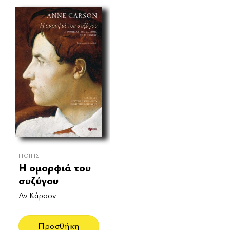
ΠΟΊΗΣΗ
Η ομορφιά του
συζύγου
Αν Κάρσον
Προσθήκη