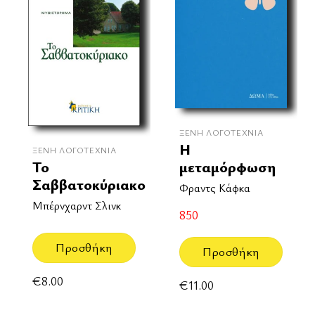
ΞΈΝΗ ΛΟΓΟΤΕΧΝΊΑ
Η
ΞΈΝΗ ΛΟΓΟΤΕΧΝΊΑ
Το
μεταμόρφωση
Σαββατοκύριακο
Φραντς Κάφκα
Μπέρνχαρντ Σλινκ
850
Προσθήκη
Προσθήκη
€
8.00
€
11.00