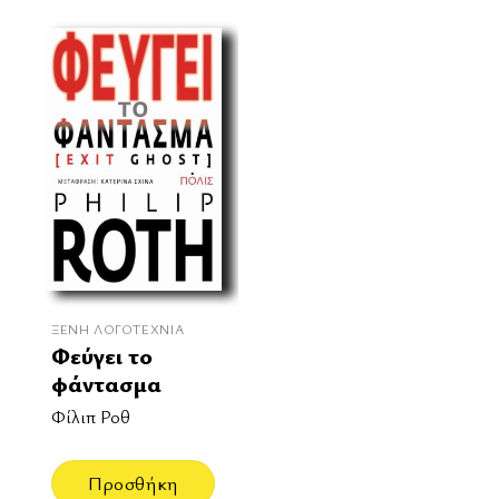
ΞΈΝΗ ΛΟΓΟΤΕΧΝΊΑ
Φεύγει το
φάντασμα
Φίλιπ Ροθ
Προσθήκη