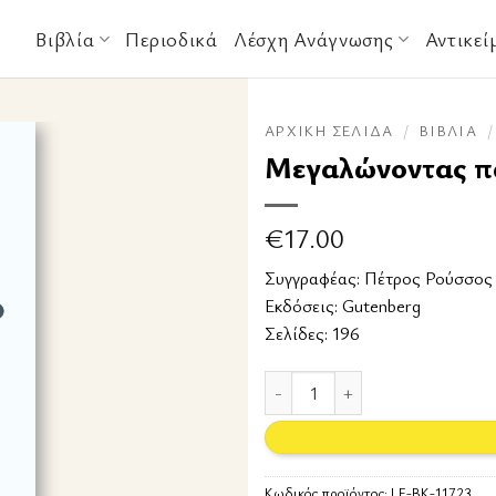
Βιβλία
Περιοδικά
Λέσχη Ανάγνωσης
Αντικεί
ΑΡΧΙΚΉ ΣΕΛΊΔΑ
/
ΒΙΒΛΊΑ
/
Μεγαλώνοντας πα
€
17.00
Συγγραφέας:
Πέτρος Ρούσσος
Εκδόσεις:
Gutenberg
Σελίδες: 196
Μεγαλώνοντας παιδιά στην ψηφι
Κωδικός προϊόντος:
LF-BK-11723