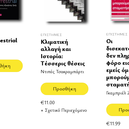
ΕΠΙΣΤΉΜΕΣ
ΕΠΙΣΤΉΜΕΣ
estrial
Οι
Κλιματική
δισεκατ
αλλαγή και
δεν πλη
Ιστορία:
φόρο ει
Τέσσερις θέσεις
θήκη
εμείς ό
Ντιπές Τσακραμπάρτι
μπορούμ
σταματ
Προσθήκη
Γκαμπριέλ 
€
11.00
Προ
Σχετικό Περιεχόμενο
€
11.99