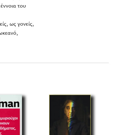
 έννοια του
είς, ως γονείς,
ωκεανό,