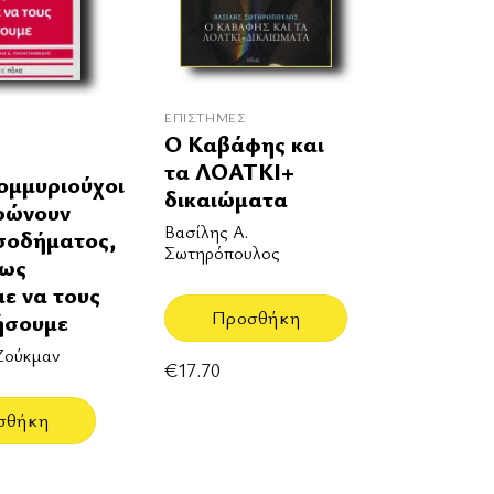
ΕΠΙΣΤΉΜΕΣ
Ο Καβάφης και
τα ΛΟΑΤΚΙ+
ομμυριούχοι
δικαιώματα
ρώνουν
Βασίλης Α.
σοδήματος,
Σωτηρόπουλος
μως
ε να τους
Προσθήκη
ήσουμε
Ζούκμαν
€
17.70
σθήκη