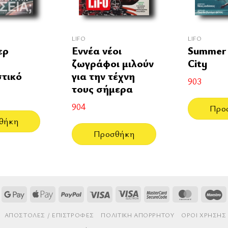
LIFO
LIFO
ερ
Εννέα νέοι
Summer 
ζωγράφοι μιλούν
City
τικό
για την τέχνη
903
τους σήμερα
904
Προ
θήκη
Προσθήκη
Google
Apple
PayPal
Visa
Visa
MasterCard
MasterCa
M
Pay
Pay
Electron
2
AΠΟΣΤΟΛΈΣ / ΕΠΙΣΤΡΟΦΈΣ
ΠΟΛΙΤΙΚΉ ΑΠΟΡΡΉΤΟΥ
ΌΡΟΙ ΧΡΉΣΗΣ