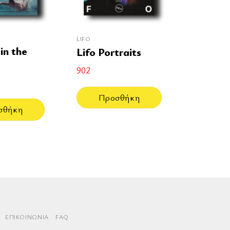
LIFO
in the
Lifo Portraits
902
Προσθήκη
σθήκη
rd
aestro
ΕΠΙΚΟΙΝΩΝΊΑ
FAQ