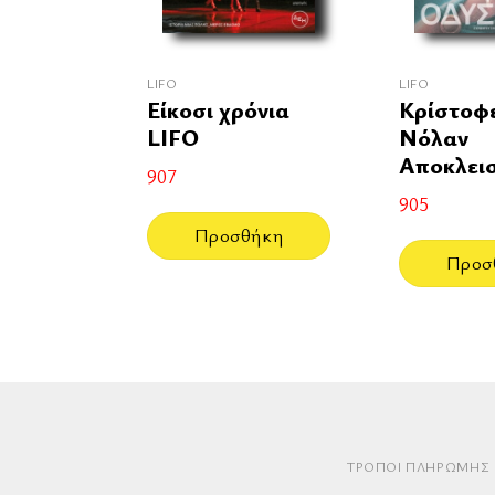
LIFO
LIFO
Είκοσι χρόνια
Κρίστοφ
LIFO
Νόλαν
Αποκλεισ
907
905
Προσθήκη
Προσ
ΤΡΌΠΟΙ ΠΛΗΡΩΜΉΣ