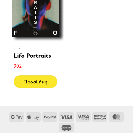
LIFO
Lifo Portraits
902
Προσθήκη
Google
Apple
PayPal
Visa
Visa
MasterCard
Mast
Pay
Pay
Electron
2
Maestro