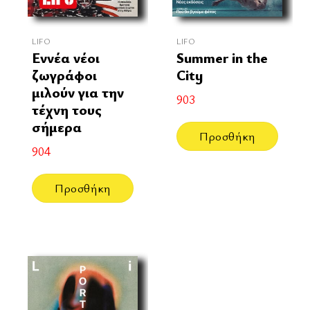
LIFO
LIFO
Εννέα νέοι
Summer in the
ζωγράφοι
City
μιλούν για την
903
τέχνη τους
σήμερα
Προσθήκη
904
Προσθήκη