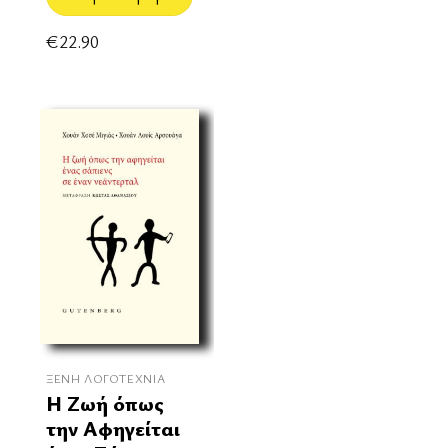
€
22.90
ΞΈΝΗ ΛΟΓΟΤΕΧΝΊΑ
Η Ζωή όπως
την Αφηγείται