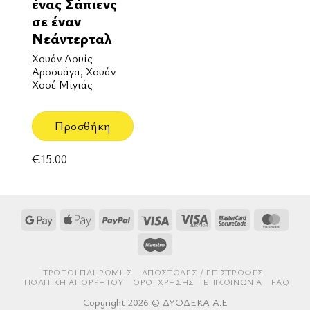
ένας Σάπιενς
σε έναν
Νεάντερταλ
Χουάν Λουίς
Αρσουάγα, Χουάν
Χοσέ Μιγιάς
Προσθήκη
€
15.00
Google
Apple
PayPal
Visa
Visa
MasterCard
Mast
Pay
Pay
Electron
2
Maestro
ΤΡΌΠΟΙ ΠΛΗΡΩΜΉΣ
AΠΟΣΤΟΛΈΣ / ΕΠΙΣΤΡΟΦΈΣ
ΠΟΛΙΤΙΚΉ ΑΠΟΡΡΉΤΟΥ
ΌΡΟΙ ΧΡΉΣΗΣ
ΕΠΙΚΟΙΝΩΝΊΑ
FAQ
Copyright 2026 © ΔΥΟΔΕΚΑ Α.Ε