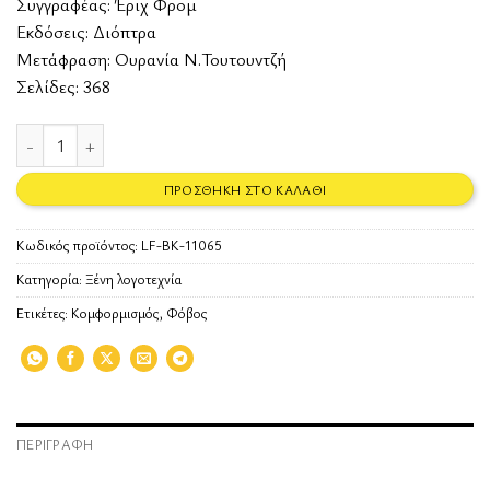
Συγγραφέας:
Έριχ Φρομ
Εκδόσεις:
Διόπτρα
Μετάφραση: Ουρανία Ν.Τουτουντζή
Σελίδες: 368
Ο φόβος μπροστά στην ελευθερία (ανανεωμένη έκδοση) ποσότητα
ΠΡΟΣΘΉΚΗ ΣΤΟ ΚΑΛΆΘΙ
Κωδικός προϊόντος:
LF-BK-11065
Κατηγορία:
Ξένη λογοτεχνία
Ετικέτες:
Κομφορμισμός
,
Φόβος
ΠΕΡΙΓΡΑΦΉ