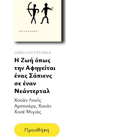
ΞΈΝΗ ΛΟΓΟΤΕΧΝΊΑ
Η Ζωή όπως
την Αφηγείται
ένας Σάπιενς
σε έναν
Νεάντερταλ
Χουάν Λουίς
Αρσουάγα, Χουάν
Χοσέ Μιγιάς
Προσθήκη