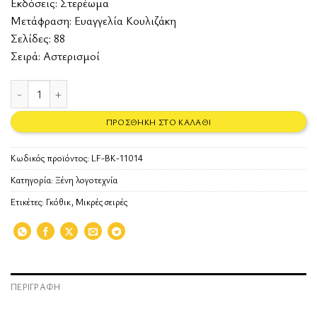
Εκδόσεις:
Στερέωμα
Μετάφραση: Ευαγγελία Κουλιζάκη
Σελίδες: 88
Σειρά: Αστερισμοί
Πένα, πενάκι, δηλητήριο. Σπουδή στο πράσινο ποσότητα
ΠΡΟΣΘΉΚΗ ΣΤΟ ΚΑΛΆΘΙ
Κωδικός προϊόντος:
LF-BK-11014
Κατηγορία:
Ξένη λογοτεχνία
Ετικέτες:
Γκόθικ
,
Μικρές σειρές
ΠΕΡΙΓΡΑΦΉ