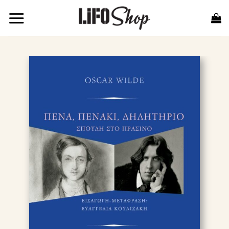
Μετάβαση
στο
περιεχόμενο