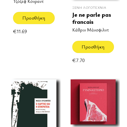
Τζόζεφ Κόνραντ
ΞΈΝΗ ΛΟΓΟΤΕΧΝΊΑ
Je ne parle pas
Προσθήκη
francais
Κάθριν Μάνσφιλντ
€
11.69
Προσθήκη
€
7.70