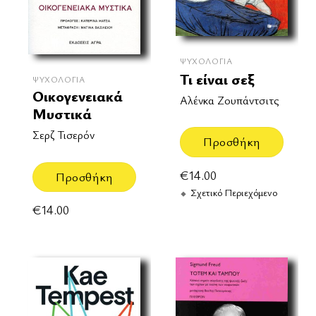
ΨΥΧΟΛΟΓΊΑ
Τι είναι σεξ
ΨΥΧΟΛΟΓΊΑ
Οικογενειακά
Αλένκα Ζουπάντσιτς
Μυστικά
Σερζ Τισερόν
Προσθήκη
€
14.00
Προσθήκη
Σχετικό Περιεχόμενο
€
14.00