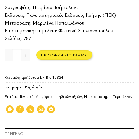
Συγγραφέας:
Πατρίσια Τσέρτσλαντ
Εκδόσεις:
Πανεπιστημιακές Εκδόσεις Κρήτης (ΠΕΚ)
Μετάφραση: Μαριλένα Παπαϊωάννου
Επιστημονική επιμέλεια: Φωτεινή Στυλιανοπούλου
Σελίδες: 287
Συνείδηση. Η προέλευση της ηθικής διαίσθησης ποσότητα
ΠΡΟΣΘΉΚΗ ΣΤΟ ΚΑΛΆΘΙ
Κωδικός προϊόντος:
LF-BK-10824
Κατηγορία:
Ψυχολογία
Ετικέτες:
Γενετική
,
Διαμόρφωση ηθικών αξιών
,
Νευροεπιστήμη
,
Περιβάλλον
ΠΕΡΙΓΡΑΦΉ