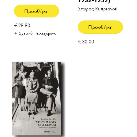
Σπύρος Κυπριανού
Προσθήκη
€
28.80
Προσθήκη
Σχετικό Περιεχόμενο
€
30.00