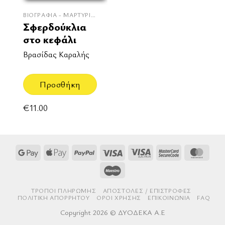
ΒΙΟΓΡΑΦΊΑ - ΜΑΡΤΥΡΊΕΣ
Σφερδούκλια
στο κεφάλι
Βρασίδας Καραλής
Προσθήκη
€
11.00
Google
Apple
PayPal
Visa
Visa
MasterCard
Mast
Pay
Pay
Electron
2
Maestro
ΤΡΌΠΟΙ ΠΛΗΡΩΜΉΣ
AΠΟΣΤΟΛΈΣ / ΕΠΙΣΤΡΟΦΈΣ
ΠΟΛΙΤΙΚΉ ΑΠΟΡΡΉΤΟΥ
ΌΡΟΙ ΧΡΉΣΗΣ
ΕΠΙΚΟΙΝΩΝΊΑ
FAQ
Copyright 2026 © ΔΥΟΔΕΚΑ Α.Ε