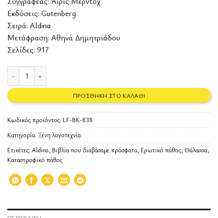
Συγγραφέας:
Άιρις Μέρντοχ
Εκδόσεις:
Gutenberg
Σειρά: Aldina
Μετάφραση: Αθηνά Δημητριάδου
Σελίδες: 917
Θάλασσα, θάλασσα ποσότητα
ΠΡΟΣΘΉΚΗ ΣΤΟ ΚΑΛΆΘΙ
Κωδικός προϊόντος:
LF-BK-838
Κατηγορία:
Ξένη λογοτεχνία
Ετικέτες:
Aldina
,
Βιβλία που διαβάσαμε πρόσφατα
,
Ερωτικό πάθος
,
Θάλασσα
,
Καταστροφικό πάθος