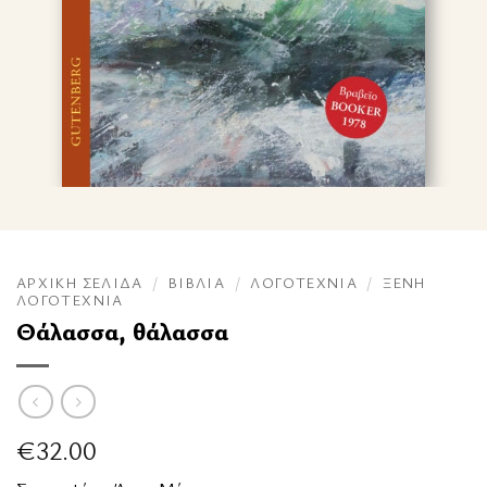
ΑΡΧΙΚΉ ΣΕΛΊΔΑ
/
ΒΙΒΛΊΑ
/
ΛΟΓΟΤΕΧΝΊΑ
/
ΞΈΝΗ
ΛΟΓΟΤΕΧΝΊΑ
Θάλασσα, θάλασσα
€
32.00