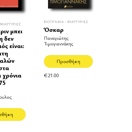
ΒΙΟΓΡΑΦΊΑ - ΜΑΡΤΥΡΊΕΣ
 ΜΑΡΤΥΡΊΕΣ
Όσκαρ
ριν μπει
η δεν
Παναγιώτης
Τιμογιαννάκης
ιός είναι:
ατη
Καλών
Προσθήκη
στα
 χρόνια
€
21.00
75
ουλος
σθήκη