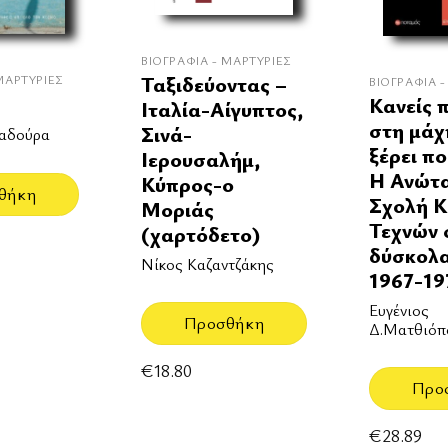
ΒΙΟΓΡΑΦΊΑ - ΜΑΡΤΥΡΊΕΣ
Ταξιδεύοντας –
ΜΑΡΤΥΡΊΕΣ
ΒΙΟΓΡΑΦΊΑ -
Κανείς π
Ιταλία-Αίγυπτος,
στη μάχ
Σινά-
αδούρα
ξέρει πο
Ιερουσαλήμ,
Η Ανώτ
Κύπρος-ο
θήκη
Σχολή 
Μοριάς
Τεχνών 
(χαρτόδετο)
δύσκολα
Νίκος Καζαντζάκης
1967-19
Ευγένιος
Προσθήκη
Δ.Ματθιόπ
€
18.80
Προ
€
28.89