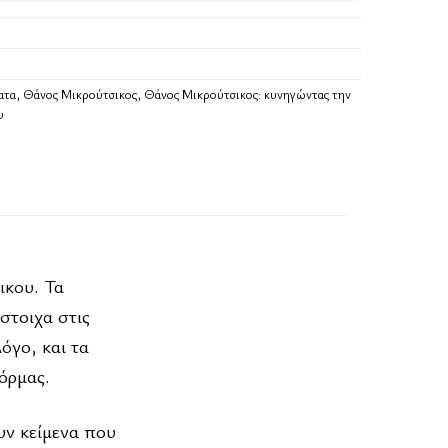
ατα
,
Θάνος Μικρούτσικος
,
Θάνος Μικρούτσικος: κυνηγώντας την
υ
ικου. Τα
στοιχα στις
όγο, και τα
όρμας.
υν κείμενα που