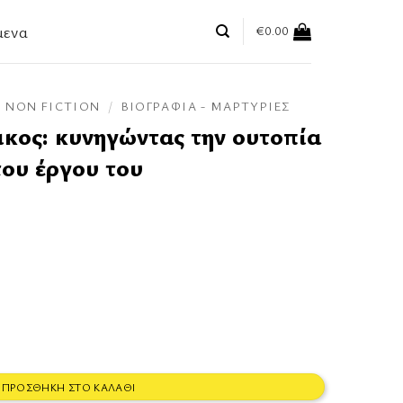
μενα
€
0.00
NON FICTION
/
ΒΙΟΓΡΑΦΊΑ - ΜΑΡΤΥΡΊΕΣ
κος: κυνηγώντας την ουτοπία
του έργου του
 την ουτοπία / 16 αναγνώσεις του έργου του ποσότητα
ΠΡΟΣΘΉΚΗ ΣΤΟ ΚΑΛΆΘΙ