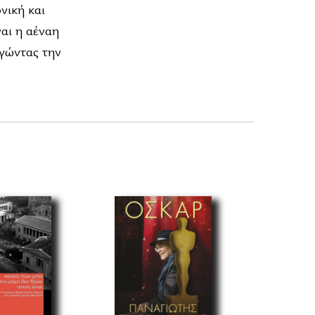
νική και
ναι η αέναη
ηγώντας την