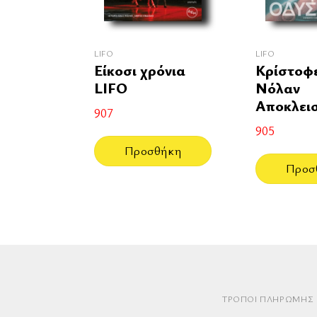
LIFO
LIFO
Είκοσι χρόνια
Κρίστοφ
LIFO
Νόλαν
Αποκλεισ
907
905
Προσθήκη
Προσ
ΤΡΌΠΟΙ ΠΛΗΡΩΜΉΣ