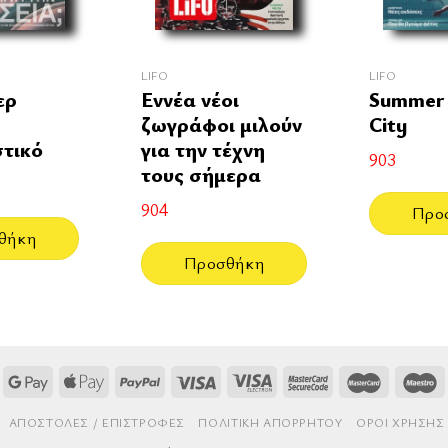
LIFO
LIFO
ερ
Εννέα νέοι
Summer 
ζωγράφοι μιλούν
City
τικό
για την τέχνη
903
τους σήμερα
904
Προ
θήκη
Προσθήκη
AΠΟΣΤΟΛΈΣ / ΕΠΙΣΤΡΟΦΈΣ
ΠΟΛΙΤΙΚΉ ΑΠΟΡΡΉΤΟΥ
ΌΡΟΙ ΧΡΉΣΗΣ