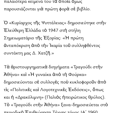
παλαιότερα κείμενά του τὰ ὁποῖα ὅμως
παρουσιάζονται γιὰ πρώτη φορὰ σὲ βιβλίο.
Ὁ «Κυρίαρχος τῆς Ψυττάλειας» δημοσιεύτηκε στὴν
Ἐλεύθερη Ἑλλάδα τὸ 1947 στὴ στήλη
Σημειωματάριο τῆς Ἐξορίας: «Ἡ πρώτη
ἀνταπόκριση ἀπὸ τὴν Ἰκαρία τοῦ συλληφθέντος
συντάκτη μας Δ. Χατζῆ.»
Τὰ ἀριστουργηματικὰ διηγήματα «Τραγούδι στὴν
Ἀθήνα» καὶ «Ἡ γυναίκα ἀπὸ τὴ Φούρκα»
δημοσιεύονται σὲ συλλογὲς ποὺ κυκλοφοροῦν ἀπὸ
τὶς «Πολιτικὲς καὶ Λογοτεχνικὲς Ἐκδόσεις», ὅπως
και ἡ «Δρακόλιμνη» (Παλιὸς ἠπειρώτικος θρύλος).
Τὸ «Τραγούδι στὴν Ἀθήνα» ξανα-δημοσιεύεται στὸ
περιοδικὸ Ἐπιθεώρηση Τέχνης τόμος ΙΑ΄ 1960.