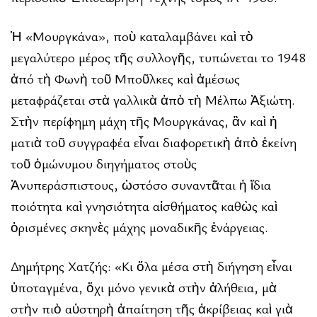
Ἡ «Μουργκάνα», ποὺ καταλαμβάνει καὶ τὸ
μεγαλύτερο μέρος τῆς συλλογῆς, τυπώνεται το 1948
ἀπό τὴ Φωνὴ τοῦ Μποῦλκες καὶ ἀμέσως
μεταφράζεται στὰ γαλλικὰ ἀπὸ τὴ Μέλπω Ἀξιώτη.
Στὴν περίφημη μάχη τῆς Μουργκάνας, ἂν καὶ ἡ
ματιὰ τοῦ συγγραφέα εἶναι διαφορετικὴ ἀπὸ ἐκείνη
τοῦ ὁμώνυμου διηγήματος στοὺς
Ἀνυπεράσπιστους, ὡστόσο συναντᾶται ἡ ἴδια
ποιότητα καὶ γνησιότητα αἰσθήματος καθὼς καὶ
ὁρισμένες σκηνὲς μάχης μοναδικῆς ἐνάργειας.
Δημήτρης Χατζής: «Κι ὅλα μέσα στὴ διήγηση εἶναι
ὑποταγμένα, ὄχι μόνο γενικὰ στὴν ἀλήθεια, μὰ
στὴν πιὸ αὐστηρὴ ἀπαίτηση τῆς ἀκρίβειας καὶ γιὰ