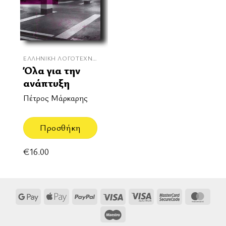
ΕΛΛΗΝΙΚΉ ΛΟΓΟΤΕΧΝΊΑ
Όλα για την
ανάπτυξη
Πέτρος Μάρκαρης
Προσθήκη
€
16.00
Google
Apple
PayPal
Visa
Visa
MasterCard
Mast
Pay
Pay
Electron
2
Maestro