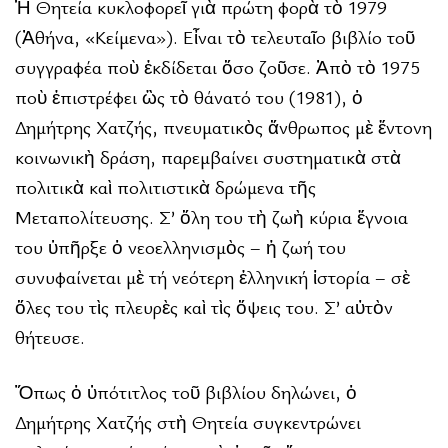
Ἡ Θητεία κυκλοφορεῖ γιὰ πρώτη φορὰ τὸ 1979
(Ἀθήνα, «Κείμενα»). Εἶναι τὸ τελευταῖο βιβλίο τοῦ
συγγραφέα ποὺ ἐκδίδεται ὅσο ζοῦσε. Ἀπὸ τὸ 1975
ποὺ ἐπιστρέφει ὣς τὸ θάνατό του (1981), ὁ
Δημήτρης Χατζής, πνευματικὸς ἄνθρωπος μὲ ἔντονη
κοινωνικὴ δράση, παρεμβαίνει συστηματικὰ στὰ
πολιτικὰ καὶ πολιτιστικὰ δρώμενα τῆς
Μεταπολίτευσης. Σ’ ὅλη του τὴ ζωὴ κύρια ἔγνοια
του ὑπῆρξε ὁ νεοελληνισμὸς – ἡ ζωή του
συνυφαίνεται μὲ τή νεότερη ἑλληνική ἱστορία – σὲ
ὅλες του τὶς πλευρὲς καὶ τὶς ὄψεις του. Σ’ αὐτὸν
θήτευσε.
Ὅπως ὁ ὑπότιτλος τοῦ βιβλίου δηλώνει, ὁ
Δημήτρης Χατζής στὴ Θητεία συγκεντρώνει