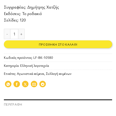
Συγγραφέας:
Δημήτρης Χατζής
Εκδόσεις:
Το ροδακιό
Σελίδες: 120
Θητεία (ἀγωνιστικὰ κείμενα 1940 – 1950) ποσότητα
ΠΡΟΣΘΉΚΗ ΣΤΟ ΚΑΛΆΘΙ
Κωδικός προϊόντος:
LF-BK-10580
Κατηγορία:
Ελληνική λογοτεχνία
Ετικέτες:
Αγωνιστικά κείμενα
,
Συλλογή κειμένων
ΠΕΡΙΓΡΑΦΉ