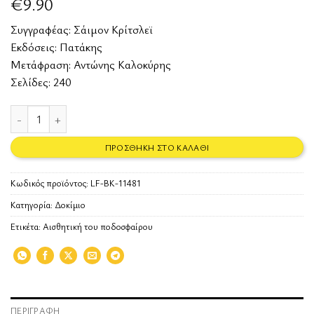
€
9.90
Συγγραφέας:
Σάιμον Κρίτσλεϊ
Εκδόσεις:
Πατάκης
Μετάφραση: Αντώνης Καλοκύρης
Σελίδες: 240
Τι σκεφτόμαστε όταν σκεφτόμαστε το ποδόσφαιρο ποσότητα
ΠΡΟΣΘΉΚΗ ΣΤΟ ΚΑΛΆΘΙ
Κωδικός προϊόντος:
LF-BK-11481
Κατηγορία:
Δοκίμιο
Ετικέτα:
Αισθητική του ποδοσφαίρου
ΠΕΡΙΓΡΑΦΉ