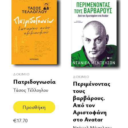
ΔΟΚΊΜΙΟ
ΔΟΚΊΜΙΟ
Πατριδογνωσία
Περιμένοντας
τους
Τάσος Τέλλογλου
βαρβάρους.
Από τον
Προσθήκη
Αριστοφάνη
στο Avatar
€
17.70
Ντάνιελ Μέντελσον