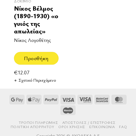
ΔΟΚΊΜΙΟ
Νίκος Βέλμος
(1890-1930) «ο
γυιός της
απωλείας»
Νίκος Λογοθέτης
Προσθήκη
€
12.07
Σχετικό Περιεχόμενο
Google
Apple
PayPal
Visa
Visa
MasterCard
Mast
Pay
Pay
Electron
2
Maestro
ΤΡΌΠΟΙ ΠΛΗΡΩΜΉΣ
AΠΟΣΤΟΛΈΣ / ΕΠΙΣΤΡΟΦΈΣ
ΠΟΛΙΤΙΚΉ ΑΠΟΡΡΉΤΟΥ
ΌΡΟΙ ΧΡΉΣΗΣ
ΕΠΙΚΟΙΝΩΝΊΑ
FAQ
Copyright 2026 © ΔΥΟΔΕΚΑ Α.Ε