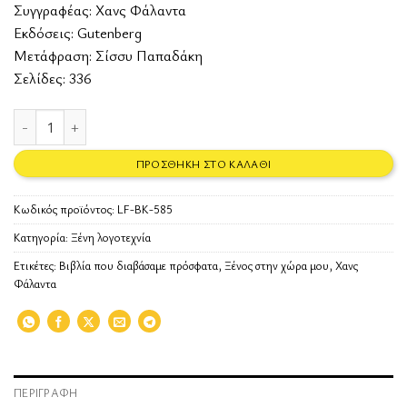
Συγγραφέας:
Χανς Φάλαντα
Εκδόσεις:
Gutenberg
Μετάφραση: Σίσσυ Παπαδάκη
Σελίδες: 336
Ξένος στη χώρα μου ποσότητα
ΠΡΟΣΘΉΚΗ ΣΤΟ ΚΑΛΆΘΙ
Κωδικός προϊόντος:
LF-BK-585
Κατηγορία:
Ξένη λογοτεχνία
Ετικέτες:
Βιβλία που διαβάσαμε πρόσφατα
,
Ξένος στην χώρα μου
,
Χανς
Φάλαντα
ΠΕΡΙΓΡΑΦΉ