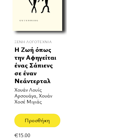
ΞΈΝΗ ΛΟΓΟΤΕΧΝΊΑ
Η Ζωή όπως
την Αφηγείται
ένας Σάπιενς
σε έναν
Νεάντερταλ
Χουάν Λουίς
Αρσουάγα, Χουάν
Χοσέ Μιγιάς
Προσθήκη
€
15.00