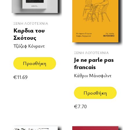
ΞΈΝΗ ΛΟΓΟΤΕΧΝΊΑ
Καρδια του
Σκότους
Τζόζεφ Κόνραντ
ΞΈΝΗ ΛΟΓΟΤΕΧΝΊΑ
Je ne parle pas
Προσθήκη
francais
Κάθριν Μάνσφιλντ
€
11.69
Προσθήκη
€
7.70