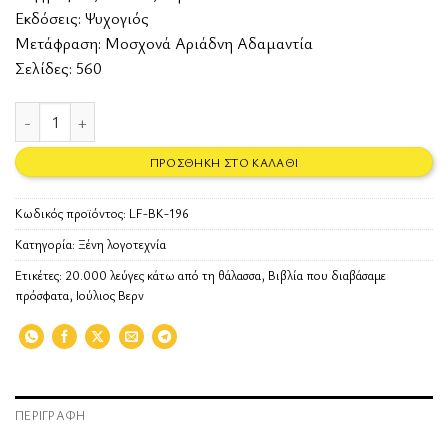
Εκδόσεις:
Ψυχογιός
Μετάφραση: Μοσχονά Αριάδνη Αδαμαντία
Σελίδες: 560
20.000 λεύγες κάτω από τη θάλασσα ποσότητα
ΠΡΟΣΘΉΚΗ ΣΤΟ ΚΑΛΆΘΙ
Κωδικός προϊόντος:
LF-BK-196
Κατηγορία:
Ξένη λογοτεχνία
Ετικέτες:
20.000 λεύγες κάτω από τη θάλασσα
,
Βιβλία που διαβάσαμε
πρόσφατα
,
Ιούλιος Βερν
ΠΕΡΙΓΡΑΦΉ