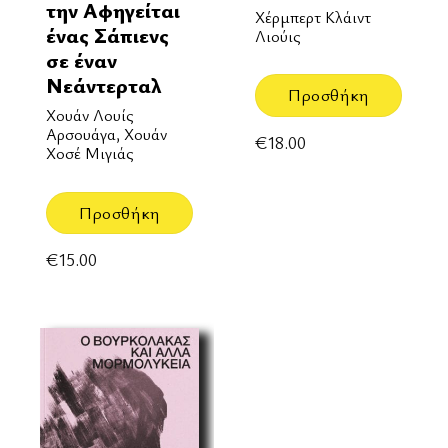
την Αφηγείται
Χέρμπερτ Κλάιντ
ένας Σάπιενς
Λιούις
σε έναν
Νεάντερταλ
Προσθήκη
Χουάν Λουίς
Αρσουάγα, Χουάν
€
18.00
Χοσέ Μιγιάς
Προσθήκη
€
15.00