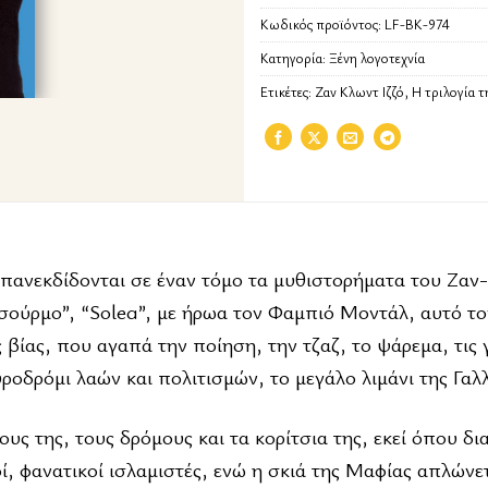
Κωδικός προϊόντος:
LF-BK-974
Κατηγορία:
Ξένη λογοτεχνία
Ετικέτες:
Ζαν Κλωντ Ιζζό
,
Η τριλογία τ
επανεκδίδονται σε έναν τόμο τα μυθιστορήματα του Ζαν
σούρμο”, “Solea”, με ήρωα τον Φαμπιό Μοντάλ, αυτό τ
ίας, που αγαπά την ποίηση, την τζαζ, το ψάρεμα, τις γ
οδρόμι λαών και πολιτισμών, το μεγάλο λιμάνι της Γαλλ
υς της, τους δρόμους και τα κορίτσια της, εκεί όπου δ
ί, φανατικοί ισλαμιστές, ενώ η σκιά της Μαφίας απλώνε