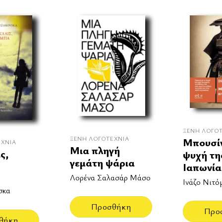
ΞΈΝΗ ΛΟΓΟ
ΞΈΝΗ ΛΟΓΟΤΕΧΝΊΑ
Μπουσίν
ΕΧΝΊΑ
Μια πληγή
ς,
ψυχή τη
γεμάτη ψάρια
Ιαπωνία
Λορένα Σαλασάρ Μάσο
Ινάζο Νιτό
σκα
Προσθήκη
Προ
θήκη