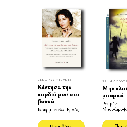
ΞΈΝΗ ΛΟΓΟΤΕΧΝΊΑ
ΞΈΝΗ ΛΟΓΟΤ
Κέντησα την
Μην κλαι
καρδιά μου στα
μπαμπά
βουνά
Ρουμένα
Μπουζαρόφ
Γκουρμπετελλί Ερσόζ
Προσ
Προσθήκη