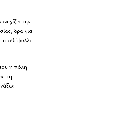
υνεχίζει την
ίας, δρα για
ο οπισθόφυλλο
 που η πόλη
ύω τη
ωνάξω: