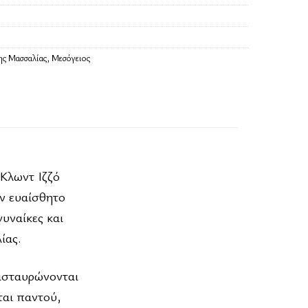
ης Μασσαλίας
,
Μεσόγειος
-Κλωντ Ιζζό
ον ευαίσθητο
υναίκες και
ίας.
ιασταυρώνονται
ται παντού,