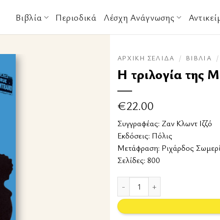
Βιβλία
Περιοδικά
Λέσχη Ανάγνωσης
Αντικεί
ΑΡΧΙΚΉ ΣΕΛΊΔΑ
/
ΒΙΒΛΊΑ
/
Η τριλογία της 
€
22.00
Συγγραφέας:
Ζαν Κλωντ Ιζζό
Εκδόσεις:
Πόλις
Μετάφραση: Ριχάρδος Σωμερ
Σελίδες: 800
Η τριλογία της Μασσαλίας ποσότ