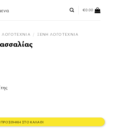
μενα
€
0.00
ΛΟΓΟΤΕΧΝΊΑ
/
ΞΈΝΗ ΛΟΓΟΤΕΧΝΊΑ
Μασσαλίας
ίτης
ητα
ΠΡΟΣΘΉΚΗ ΣΤΟ ΚΑΛΆΘΙ