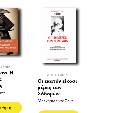
ΤΕΧΝΊΑ
το. Η
ΞΈΝΗ ΛΟΓΟΤΕΧΝΊΑ
ς
Οι εκατόν είκοσι
ς
μέρες των
μπε
Σόδομων
Μαρκήσιος ντε Σαντ
σθήκη