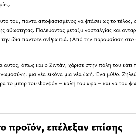
ρίες.
αυτό του, πάντα αποφασισμένος να φτάσει ως το τέλος, σ
ς αθωότητας. Παλεύοντας μεταξύ νοσταλγίας και ανταρσ
με την ίδια πάντοτε ανθρωπιά. (Από την παρουσίαση στ
ι αυτός, όπως και ο Ζιντάν, χάρισε στην πόλη του κάτι
γνωμοσύνη: μια νέα εικόνα μια νέα ζωή. Ένα μύθο. Ζηλε
έρα το μπαρ του Φονφόν – καλή του ώρα – και να του φ
ο προϊόν, επέλεξαν επίσης