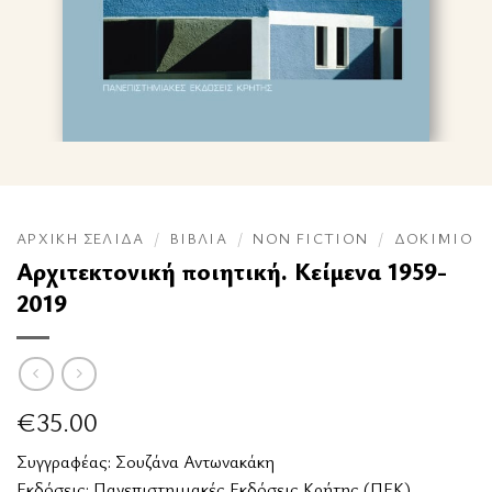
ΑΡΧΙΚΉ ΣΕΛΊΔΑ
/
ΒΙΒΛΊΑ
/
NON FICTION
/
ΔΟΚΊΜΙΟ
Αρχιτεκτονική ποιητική. Κείμενα 1959-
2019
€
35.00
Συγγραφέας:
Σουζάνα Αντωνακάκη
Εκδόσεις:
Πανεπιστημιακές Εκδόσεις Κρήτης (ΠΕΚ)