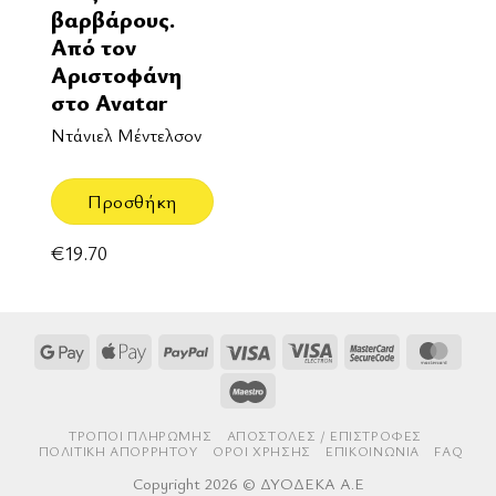
βαρβάρους.
Από τον
Αριστοφάνη
στο Avatar
Ντάνιελ Μέντελσον
Προσθήκη
€
19.70
Google
Apple
PayPal
Visa
Visa
MasterCard
Mast
Pay
Pay
Electron
2
Maestro
ΤΡΌΠΟΙ ΠΛΗΡΩΜΉΣ
AΠΟΣΤΟΛΈΣ / ΕΠΙΣΤΡΟΦΈΣ
ΠΟΛΙΤΙΚΉ ΑΠΟΡΡΉΤΟΥ
ΌΡΟΙ ΧΡΉΣΗΣ
ΕΠΙΚΟΙΝΩΝΊΑ
FAQ
Copyright 2026 © ΔΥΟΔΕΚΑ Α.Ε