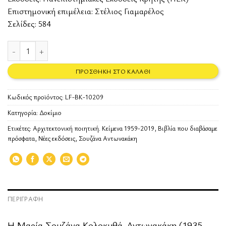
Επιστημονική επιμέλεια: Στέλιος Γιαμαρέλος
Σελίδες: 584
Αρχιτεκτονική ποιητική. Κείμενα 1959-2019 ποσότητα
ΠΡΟΣΘΉΚΗ ΣΤΟ ΚΑΛΆΘΙ
Κωδικός προϊόντος:
LF-BK-10209
Κατηγορία:
Δοκίμιο
Ετικέτες:
Αρχιτεκτονική ποιητική. Κείμενα 1959-2019
,
Βιβλία που διαβάσαμε
πρόσφατα
,
Νέες εκδόσεις
,
Σουζάνα Αντωνακάκη
ΠΕΡΙΓΡΑΦΉ
Η Μαρία Σουζάνα Κολοκυθά-Αντωνακάκη (1935–