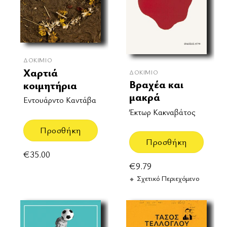
ΔΟΚΊΜΙΟ
Χαρτιά
ΔΟΚΊΜΙΟ
Βραχέα και
κοιμητήρια
μακρά
Εντουάρντο Καντάβα
Έκτωρ Κακναβάτος
Προσθήκη
Προσθήκη
€
35.00
€
9.79
Σχετικό Περιεχόμενο