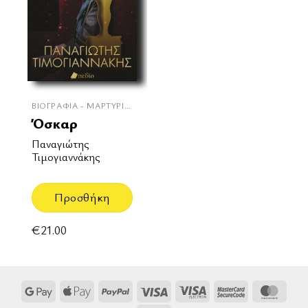
ΒΙΟΓΡΑΦΊΑ - ΜΑΡΤΥΡΊΕΣ
Όσκαρ
Παναγιώτης
Τιμογιαννάκης
Προσθήκη
€
21.00
Google
Apple
PayPal
Visa
Visa
MasterCard
Mast
Pay
Pay
Electron
2