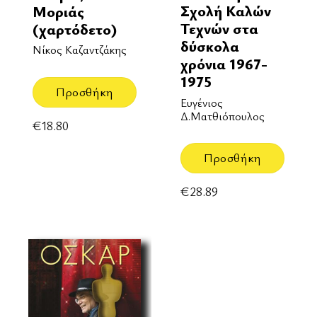
Σχολή Καλών
Μοριάς
Τεχνών στα
(χαρτόδετο)
δύσκολα
Νίκος Καζαντζάκης
χρόνια 1967-
1975
Προσθήκη
Ευγένιος
Δ.Ματθιόπουλος
€
18.80
Προσθήκη
€
28.89