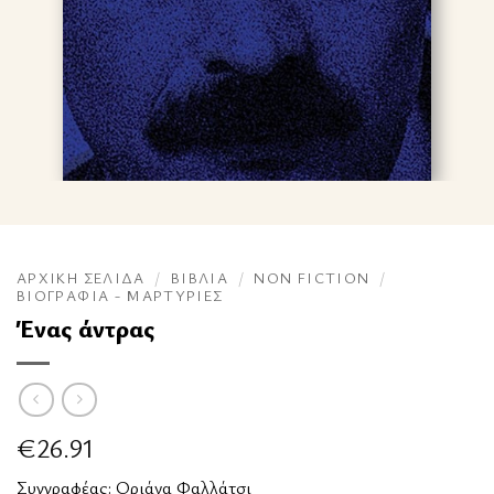
ΑΡΧΙΚΉ ΣΕΛΊΔΑ
/
ΒΙΒΛΊΑ
/
NON FICTION
/
ΒΙΟΓΡΑΦΊΑ - ΜΑΡΤΥΡΊΕΣ
Ένας άντρας
€
26.91
Συγγραφέας:
Οριάνα Φαλλάτσι