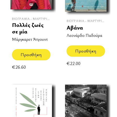
ΒΙΟΓΡΑΦΊΑ - ΜΑΡΤΥΡΊΕΣ
ΒΙΟΓΡΑΦΊΑ - ΜΑΡΤΥΡΊΕΣ
Πολλές ζωές
Αβάνα
σε μία
Λεονάρδο Παδούρα
Μάργκαρετ Άτγουντ
Προσθήκη
Προσθήκη
€
22.00
€
26.60