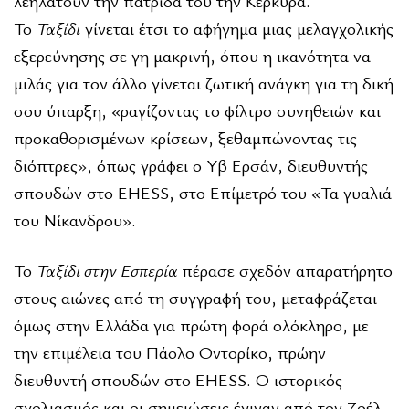
λεηλατούν την πατρίδα του την Κέρκυρα.
Το
Ταξίδι
γίνεται έτσι το αφήγημα μιας μελαγχολικής
εξερεύνησης σε γη μακρινή, όπου η ικανότητα να
μιλάς για τον άλλο γίνεται ζωτική ανάγκη για τη δική
σου ύπαρξη, «ραγίζοντας το φίλτρο συνηθειών και
προκαθορισμένων κρίσεων, ξεθαμπώνοντας τις
διόπτρες», όπως γράφει ο Υβ Ερσάν, διευθυντής
σπουδών στο EHESS, στο Επίμετρό του «Τα γυαλιά
του Νίκανδρου».
Το
Ταξίδι στην Εσπερία
πέρασε σχεδόν απαρατήρητο
στους αιώνες από τη συγγραφή του, μεταφράζεται
όμως στην Ελλάδα για πρώτη φορά ολόκληρο, με
την επιμέλεια του Πάολο Οντορίκο, πρώην
διευθυντή σπουδών στο EHESS. Ο ιστορικός
σχολιασμός και οι σημειώσεις έγιναν από τον Ζοέλ