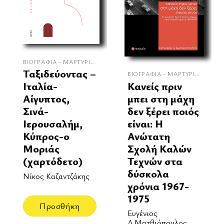
ΒΙΟΓΡΑΦΊΑ - ΜΑΡΤΥΡΊΕΣ
Ταξιδεύοντας –
ΒΙΟΓΡΑΦΊΑ - ΜΑΡΤΥΡΊΕΣ
Κανείς πριν
Ιταλία-
μπει στη μάχη
Αίγυπτος,
δεν ξέρει ποιός
Σινά-
είναι: Η
Ιερουσαλήμ,
Ανώτατη
Κύπρος-ο
Σχολή Καλών
Μοριάς
Τεχνών στα
(χαρτόδετο)
δύσκολα
Νίκος Καζαντζάκης
χρόνια 1967-
1975
Προσθήκη
Ευγένιος
Δ.Ματθιόπουλος