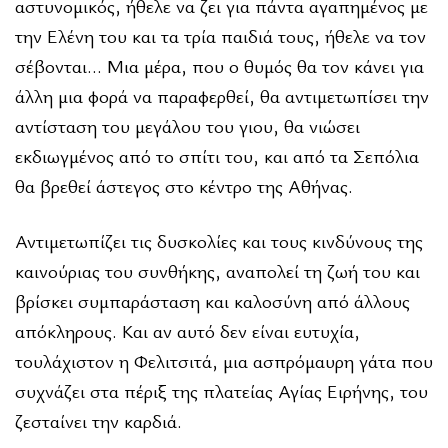
αστυνοµικός, ήθελε να ζει για πάντα αγαπηµένος µε
την Ελένη του και τα τρία παιδιά τους, ήθελε να τον
σέβονται… Μια µέρα, που ο θυµός θα τον κάνει για
άλλη µια φορά να παραφερθεί, θα αντιµετωπίσει την
αντίσταση του µεγάλου του γιου, θα νιώσει
εκδιωγµένος από το σπίτι του, και από τα Σεπόλια
θα βρεθεί άστεγος στο κέντρο της Αθήνας.
Αντιµετωπίζει τις δυσκολίες και τους κινδύνους της
καινούριας του συνθήκης, αναπολεί τη ζωή του και
βρίσκει συµπαράσταση και καλοσύνη από άλλους
απόκληρους. Και αν αυτό δεν είναι ευτυχία,
τουλάχιστον η Φελιτσιτά, µια ασπρόµαυρη γάτα που
συχνάζει στα πέριξ της πλατείας Αγίας Ειρήνης, του
ζεσταίνει την καρδιά.