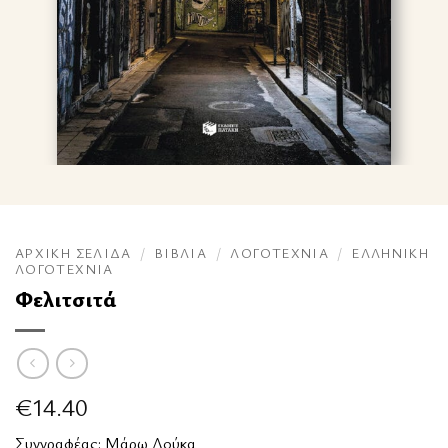
ΑΡΧΙΚΉ ΣΕΛΊΔΑ
/
ΒΙΒΛΊΑ
/
ΛΟΓΟΤΕΧΝΊΑ
/
ΕΛΛΗΝΙΚΉ
ΛΟΓΟΤΕΧΝΊΑ
Φελιτσιτά
€
14.40
Συγγραφέας:
Μάρω Δούκα