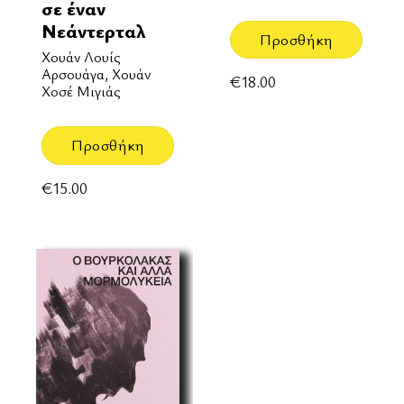
σε έναν
Νεάντερταλ
Προσθήκη
Χουάν Λουίς
Αρσουάγα, Χουάν
€
18.00
Χοσέ Μιγιάς
Προσθήκη
€
15.00