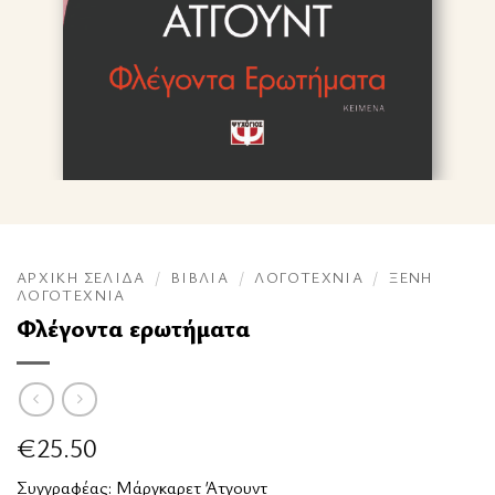
ΑΡΧΙΚΉ ΣΕΛΊΔΑ
/
ΒΙΒΛΊΑ
/
ΛΟΓΟΤΕΧΝΊΑ
/
ΞΈΝΗ
ΛΟΓΟΤΕΧΝΊΑ
Φλέγοντα ερωτήματα
€
25.50
Συγγραφέας:
Μάργκαρετ Άτγουντ