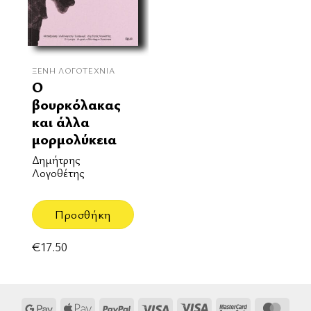
ΞΈΝΗ ΛΟΓΟΤΕΧΝΊΑ
Ο
βουρκόλακας
και άλλα
μορμολύκεια
Δημήτρης
Λογοθέτης
Προσθήκη
€
17.50
Google
Apple
PayPal
Visa
Visa
MasterCard
Mast