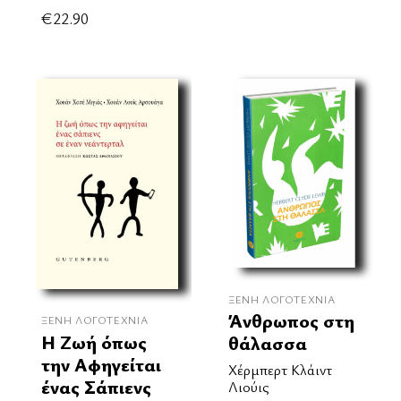
€
22.90
ΞΈΝΗ ΛΟΓΟΤΕΧΝΊΑ
Άνθρωπος στη
ΞΈΝΗ ΛΟΓΟΤΕΧΝΊΑ
Η Ζωή όπως
θάλασσα
την Αφηγείται
Χέρμπερτ Κλάιντ
ένας Σάπιενς
Λιούις