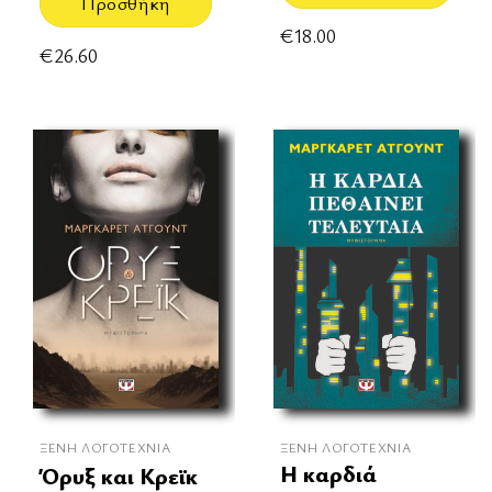
Προσθήκη
€
18.00
€
26.60
ΞΈΝΗ ΛΟΓΟΤΕΧΝΊΑ
ΞΈΝΗ ΛΟΓΟΤΕΧΝΊΑ
Η καρδιά
Όρυξ και Κρεϊκ