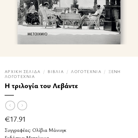
ΑΡΧΙΚΉ ΣΕΛΊΔΑ
/
ΒΙΒΛΊΑ
/
ΛΟΓΟΤΕΧΝΊΑ
/
ΞΈΝΗ
ΛΟΓΟΤΕΧΝΊΑ
Η τριλογία του Λεβάντε
€
17.91
Συγγραφέας:
Ολίβια Μάνινγκ
Εκδόσεις:
Μεταίχμιο