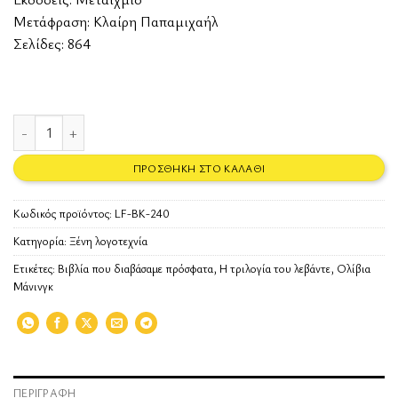
Μετάφραση: Κλαίρη Παπαμιχαήλ
Σελίδες: 864
Η τριλογία του Λεβάντε ποσότητα
ΠΡΟΣΘΉΚΗ ΣΤΟ ΚΑΛΆΘΙ
Κωδικός προϊόντος:
LF-BK-240
Κατηγορία:
Ξένη λογοτεχνία
Ετικέτες:
Βιβλία που διαβάσαμε πρόσφατα
,
Η τριλογία του λεβάντε
,
Ολίβια
Μάνινγκ
ΠΕΡΙΓΡΑΦΉ