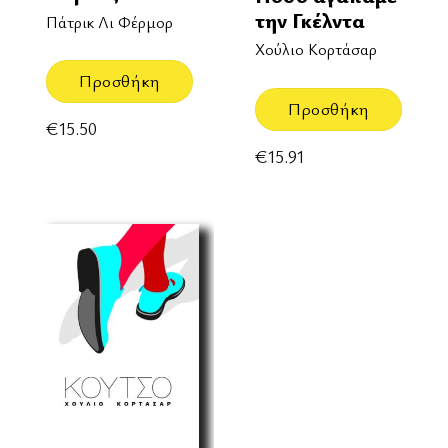
την Γκέλντα
Πάτρικ Λι Φέρμορ
Χούλιο Κορτάσαρ
Προσθήκη
Προσθήκη
€
15.50
€
15.91