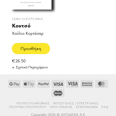
ΞΈΝΗ ΛΟΓΟΤΕΧΝΊΑ
Κουτσό
Χούλιο Κορτάσαρ
Προσθήκη
€
26.50
Σχετικό Περιεχόμενο
Google
Apple
PayPal
Visa
Visa
MasterCard
Mast
Pay
Pay
Electron
2
Maestro
ΤΡΌΠΟΙ ΠΛΗΡΩΜΉΣ
AΠΟΣΤΟΛΈΣ / ΕΠΙΣΤΡΟΦΈΣ
ΠΟΛΙΤΙΚΉ ΑΠΟΡΡΉΤΟΥ
ΌΡΟΙ ΧΡΉΣΗΣ
ΕΠΙΚΟΙΝΩΝΊΑ
FAQ
Copyright 2026 © ΔΥΟΔΕΚΑ Α.Ε