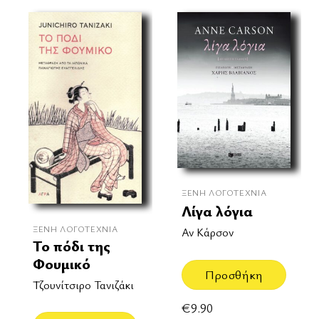
ΞΈΝΗ ΛΟΓΟΤΕΧΝΊΑ
Λίγα λόγια
ΞΈΝΗ ΛΟΓΟΤΕΧΝΊΑ
Αν Κάρσον
Το πόδι της
Φουμικό
Προσθήκη
Τζουνίτσιρο Τανιζάκι
€
9.90