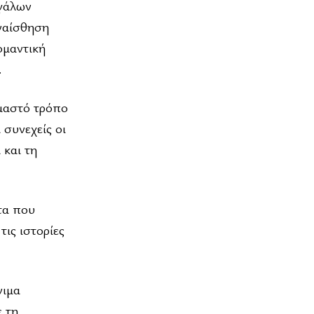
εγάλων
υναίσθηση
ομαντική
.
υμαστό τρόπο
ι συνεχείς οι
 και τη
τα που
τις ιστορίες
νιμα
 τη