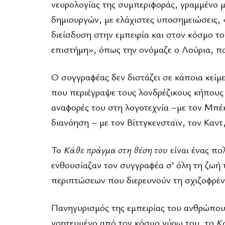
νευρολογίας της συμπεριφοράς, γραμμένο μ
δημιουργών, με ελάχιστες υποσημειώσεις, 
διείσδυση στην εμπειρία και στον κόσμο τ
επιστήμη», όπως την ονόμαζε ο Λούρια, πο
Ο συγγραφέας δεν διστάζει σε κάποια κείμε
που περιέγραψε τους λονδρέζικους κήπους
αναφορές του στη λογοτεχνία –με τον Μπέκ
διανόηση – με τον Βίττγκενσταϊν, τον Καντ
To
Κάθε πράγμα στη θέση του
είναι ένας πο
ενθουσίαζαν τον συγγραφέα σ’ όλη τη ζωή το
περιπτώσεων που διερευνούν τη σχιζοφρένε
Πανηγυρισμός της εμπειρίας του ανθρώπου
γοητευμένο από τον κόσμο γύρω του, το
Κ