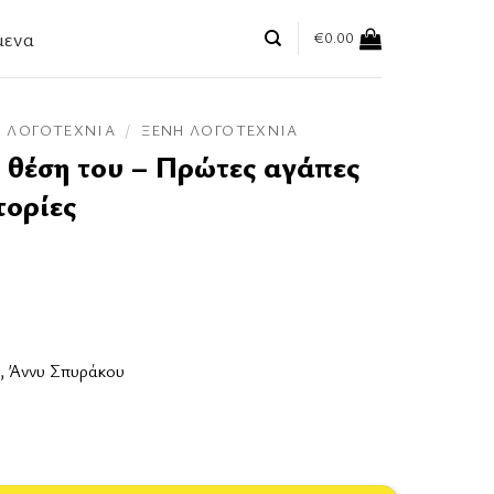
μενα
€
0.00
ΛΟΓΟΤΕΧΝΊΑ
/
ΞΈΝΗ ΛΟΓΟΤΕΧΝΊΑ
 θέση του – Πρώτες αγάπες
τορίες
, Άννυ Σπυράκου
τες αγάπες και τελευταίες ιστορίες ποσότητα