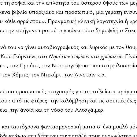
ε τη σοφία και την απλότητα του ύστερου ύφους των μ
«ένα βιβλίο υπαρξιακό και προσωπικό, μια γεμάτη ενσ
ου κάθε αρρώστου». Πραγματική κλινική λογοτεχνία ή «ρ
υ την εισήγαγε προτού την κάνει τόσο δημοφιλή ο Σακς
νά του να γίνει αυτοβιογραφικός και λυρικός με τον θα
 Κιου Γκάρντενς στο
Νησί των τυφλών στα χρώματα
. Είνα
ετ, τον Προύστ, τον Ντοστογιέφσκι– και στη φιλοσοφία
, τον Χόμπς, τον Ντεκάρτ, τον Άινσταϊν κ.α.
λύ πιο προσωπικός στοχασμός για τα ατελείωτα πράγμα
υ : από τις φτέρες, την κολύμβηση και τις σουπιές έως 
ια, την άνοια και τη νόσο του Αλτσχάιμερ.
 και ταυτόχρονα φαντασμαγορική ματιά σ’ ένα μυαλό μό
άθε πράγμα στη θέση του
συναρπάζει τους αναγνώστες με