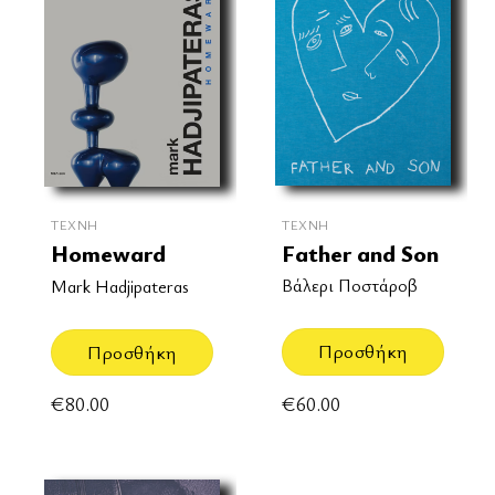
ΤΈΧΝΗ
ΤΈΧΝΗ
Father and Son
Homeward
Βάλερι Ποστάροβ
Mark Hadjipateras
Προσθήκη
Προσθήκη
€
60.00
€
80.00