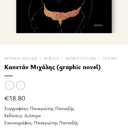
ΑΡΧΙΚΉ ΣΕΛΊΔΑ
/
ΒΙΒΛΊΑ
/
NON FICTION
/
ΤΈΧΝΗ
Καπετάν Μιχάλης (graphic novel)
€
18.80
Συγγραφέας:
Παναγιώτης Πανταζής
Εκδόσεις:
Διόπτρα
Εικονογράφος: Παναγιώτης Πανταζής