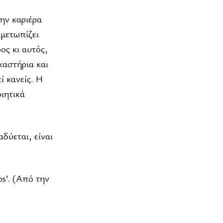
την καριέρα
ιμετωπίζει
ος κι αυτός,
καστήρια και
ί κανείς. Η
ιητικά
δύεται, είναι
bs’. (Από την