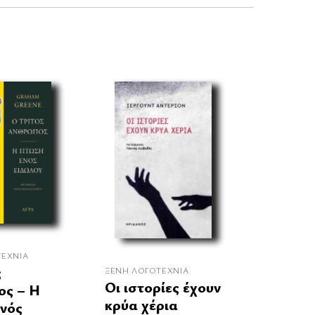
ΤΕΧΝΊΑ
ς
ΞΈΝΗ ΛΟΓΟΤΕΧΝΊΑ
Οι ιστορίες έχουν
ος – Η
κρύα χέρια
νός