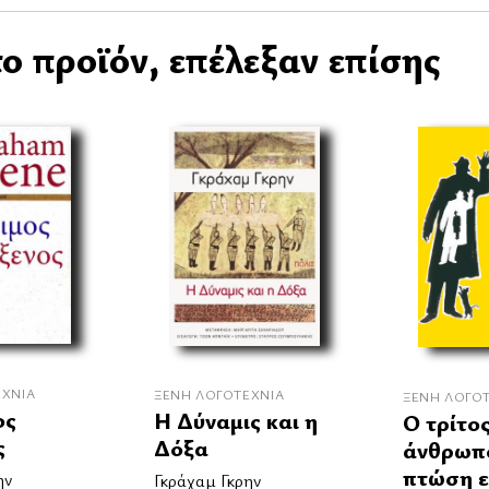
ο προϊόν, επέλεξαν επίσης
ΕΧΝΊΑ
ΞΈΝΗ ΛΟΓΟΤΕΧΝΊΑ
ΞΈΝΗ ΛΟΓΟ
ος
Η Δύναμις και η
Ο τρίτο
ς
Δόξα
άνθρωπ
πτώση ε
ην
Γκράχαμ Γκρην