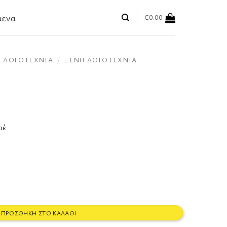
μενα
€
0.00
ΛΟΓΟΤΕΧΝΊΑ
/
ΞΈΝΗ ΛΟΓΟΤΕΧΝΊΑ
ρέ
ΠΡΟΣΘΉΚΗ ΣΤΟ ΚΑΛΆΘΙ