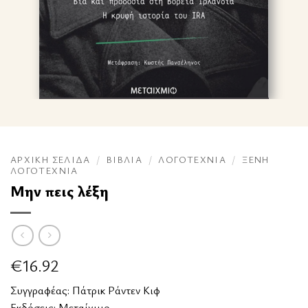
ΑΡΧΙΚΉ ΣΕΛΊΔΑ
/
ΒΙΒΛΊΑ
/
ΛΟΓΟΤΕΧΝΊΑ
/
ΞΈΝΗ
ΛΟΓΟΤΕΧΝΊΑ
Μην πεις λέξη
€
16.92
Συγγραφέας:
Πάτρικ Ράντεν Κιφ
Εκδόσεις:
Μεταίχμιο