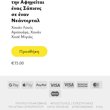
την Αφηγείται
ένας Σάπιενς
σε έναν
Νεάντερταλ
Χουάν Λουίς
Αρσουάγα, Χουάν
Χοσέ Μιγιάς
Προσθήκη
€
15.00
Google
Apple
PayPal
Visa
Visa
MasterCard
Mast
Pay
Pay
Electron
2
Maestro
ΤΡΌΠΟΙ ΠΛΗΡΩΜΉΣ
AΠΟΣΤΟΛΈΣ / ΕΠΙΣΤΡΟΦΈΣ
ΠΟΛΙΤΙΚΉ ΑΠΟΡΡΉΤΟΥ
ΌΡΟΙ ΧΡΉΣΗΣ
ΕΠΙΚΟΙΝΩΝΊΑ
FAQ