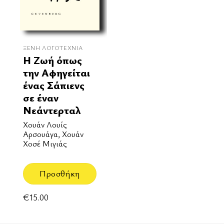
ΞΈΝΗ ΛΟΓΟΤΕΧΝΊΑ
Η Ζωή όπως
την Αφηγείται
ένας Σάπιενς
σε έναν
Νεάντερταλ
Χουάν Λουίς
Αρσουάγα, Χουάν
Χοσέ Μιγιάς
Προσθήκη
€
15.00