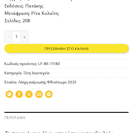
Εκδόσεις:
Πατάκης
Μετάφραση: Ρίτα Κολαΐτη
Σελίδες: 208
Ο αφηγητής του πρωινού τρένου ποσότητα
ΠΡΟΣΘΉΚΗ ΣΤΟ ΚΑΛΆΘΙ
Κωδικός προϊόντος:
LF-BK-11180
Κατηγορία:
Ξένη λογοτεχνία
Ετικέτα:
Λέσχη ανάγνωσης Φθινόπωρο 2025
ΠΕΡΙΓΡΑΦΉ
Το περιεχόμενο λίγο μετρούσε για τον Γκυλαίν.