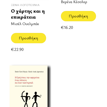
Βερένα Κέσσλερ
ΞΈΝΗ ΛΟΓΟΤΕΧΝΊΑ
Ο χάρτης και η
Προσθήκη
επικράτεια
Μισέλ Ουελμπέκ
€
16.20
Προσθήκη
€
22.90