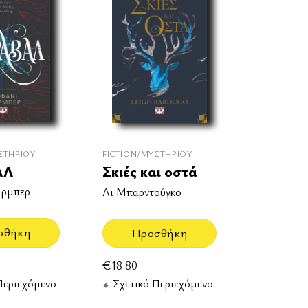
ΣΤΗΡΊΟΥ
FICTION/ΜΥΣΤΗΡΊΟΥ
ΑΛ
Σκιές και οστά
άρμπερ
Λι Μπαρντούγκο
σθήκη
Προσθήκη
€
18.80
Περιεχόμενο
Σχετικό Περιεχόμενο