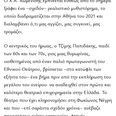
Ο Χ.Α. Χωμενίδης εμπνέεται ευθέως από το σήμερα.
Γράφει ένα –σχεδόν– ρεαλιστικό μυθιστόρημα, το
οποίο διαδραματίζεται στην Αθήνα του 2021 και
διαλαμβάνει ό,τι μας αγγίζει, μας συγκινεί, μας
τρομάζει.
Ο κεντρικός του ήρωας, ο Τζίμης Παπιδάκης, παιδί
των 60s και των 70s, γιος μιας θυρωρίνας,
υιοθετημένος από έναν παλιό πρωταγωνιστή του
Εθνικού Θεάτρου, βρίσκεται –στο κατώφλι των
εξήντα του– ένα βήμα πριν από την εκπλήρωση του
μεγάλου του ονείρου: να αναδειχθεί στον πρώτο και
καλύτερο θεατρικό επιχειρηματία στην Ελλάδα. Το
θέατρο που έχει κληρονομήσει στη Φωκίωνος Νέγρη
και που –επί σαράντα σχεδόν χρόνια– ανέβαζε
παραστάσεις τρίτης κατηγορίας, φτηνές