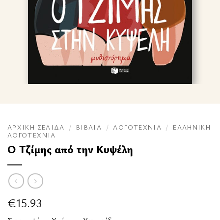
ΑΡΧΙΚΉ ΣΕΛΊΔΑ
/
ΒΙΒΛΊΑ
/
ΛΟΓΟΤΕΧΝΊΑ
/
ΕΛΛΗΝΙΚΉ
ΛΟΓΟΤΕΧΝΊΑ
Ο Τζίμης από την Κυψέλη
€
15.93