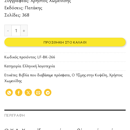
Συγγραφέας:
Χρήστος Χωμενίδης
Εκδόσεις:
Πατάκης
Σελίδες: 368
Ο Τζίμης από την Κυψέλη ποσότητα
ΠΡΟΣΘΉΚΗ ΣΤΟ ΚΑΛΆΘΙ
Κωδικός προϊόντος:
LF-BK-266
Κατηγορία:
Ελληνική λογοτεχνία
Ετικέτες:
Βιβλία που διαβάσαμε πρόσφατα
,
Ο Τζίμης στην Κυψέλη
,
Χρήστος
Χωμενίδης
ΠΕΡΙΓΡΑΦΉ