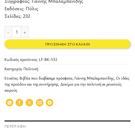
Συγγραφέας:
Γιάννης Μπαλαμπανίδης
Εκδόσεις:
Πόλις
Σελίδες: 232
Οι ιδέες της προόδου και της συντήρησης. ποσότητα
ΠΡΟΣΘΉΚΗ ΣΤΟ ΚΑΛΆΘΙ
Κωδικός προϊόντος:
LF-BK-532
Κατηγορία:
Πολιτική
Ετικέτες:
Βιβλία που διαβάσαμε πρόσφατα
,
Γιάννης Μπαλαμπανίδης
,
Οι ιδέες
της προόδου και της συντήρησης. Δοκίμιο για την πολιτική σε ρευστούς
καιρούς
ΠΕΡΙΓΡΑΦΉ