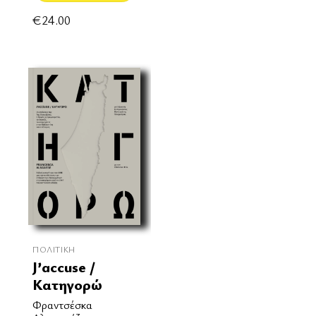
€
24.00
ΠΟΛΙΤΙΚΉ
J’accuse /
Κατηγορώ
Φραντσέσκα