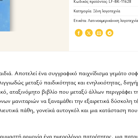
Κωδικός προϊόντος:
LF-BK-11628
Κατηγορία:
Ξένη λογοτεχνία
Ετικέτα:
Λατινοαμερικάνικη λογοτεχνί
ιδιά. Aπoτελεί ένα συγγραφικό παιχνίδισμα γεμάτο σοφ
ιγγιωδώς μεταξύ παιδικότητας και ενηλικιότητας, διηγή
ικό, αταξινόμητο βιβλίο που μεταξύ άλλων περιγράφει 
νων μανιταριών να ξαναμάθει την εξαιρετικά δύσκολη τ
ιευτικά πάθη, γονεϊκά αυτογκόλ και μια κατάσταση που
υμαστή αρμονία ένα ημερολόγιο πατρότητας, μια πατρ