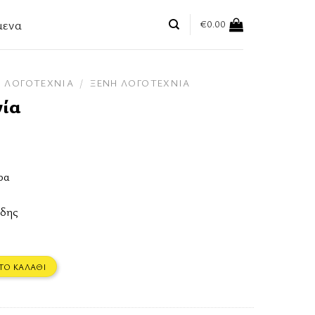
μενα
€
0.00
ΛΟΓΟΤΕΧΝΊΑ
/
ΞΈΝΗ ΛΟΓΟΤΕΧΝΊΑ
νία
ρα
ίδης
ΤΟ ΚΑΛΆΘΙ