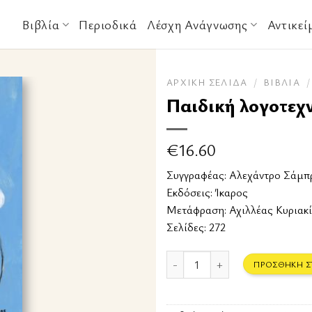
Βιβλία
Περιοδικά
Λέσχη Ανάγνωσης
Αντικεί
ΑΡΧΙΚΉ ΣΕΛΊΔΑ
/
ΒΙΒΛΊΑ
/
Παιδική λογοτεχ
€
16.60
Συγγραφέας:
Αλεχάντρο Σάμπ
Εκδόσεις:
Ίκαρος
Μετάφραση: Αχιλλέας Κυριακ
Σελίδες: 272
Παιδική λογοτεχνία ποσότητα
ΠΡΟΣΘΉΚΗ Σ