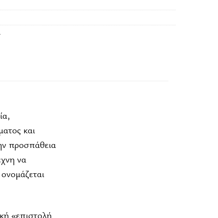
α
ία,
ματος και
την προσπάθεια
έχνη να
 ονομάζεται
ική «επιστολή