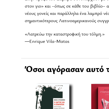
στον γιο» και –όπως σε κάθε του βιβλίο– 
νέους γονείς και παράλληλα ένα λαμπρό νέ
σημαντικότερους Λατινοαμερικανούς συγγρ
«Λατρεύω την καταστροφική του τόλμη.»
―Enrique Vila-Matas
Όσοι αγόρασαν αυτό τ