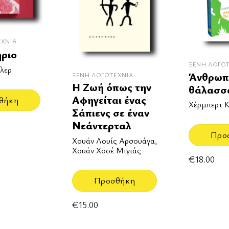
ΕΧΝΊΑ
ήριο
ΞΈΝΗ ΛΟΓΟ
λερ
Άνθρωπ
ΞΈΝΗ ΛΟΓΟΤΕΧΝΊΑ
Η Ζωή όπως την
θάλασσ
Αφηγείται ένας
θήκη
Χέρμπερτ Κ
Σάπιενς σε έναν
Νεάντερταλ
Προ
Χουάν Λουίς Αρσουάγα,
Χουάν Χοσέ Μιγιάς
€
18.00
Προσθήκη
€
15.00