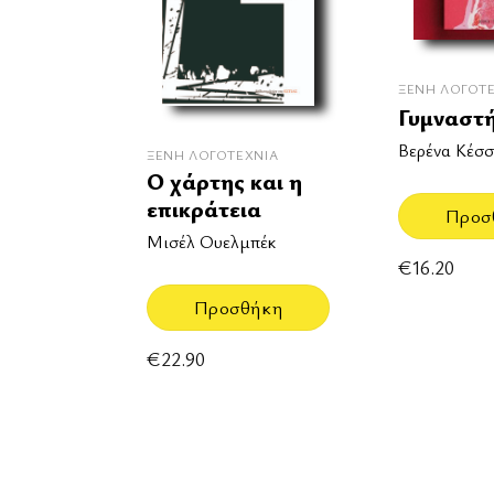
ΞΈΝΗ ΛΟΓΟΤ
Γυμναστ
Βερένα Κέσσ
ΞΈΝΗ ΛΟΓΟΤΕΧΝΊΑ
Ο χάρτης και η
επικράτεια
Προσ
Μισέλ Ουελμπέκ
€
16.20
Προσθήκη
€
22.90