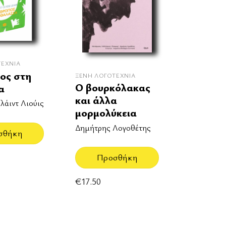
ΤΕΧΝΊΑ
ος στη
ΞΈΝΗ ΛΟΓΟΤΕΧΝΊΑ
Ο βουρκόλακας
α
και άλλα
λάιντ Λιούις
μορμολύκεια
Δημήτρης Λογοθέτης
σθήκη
Προσθήκη
€
17.50