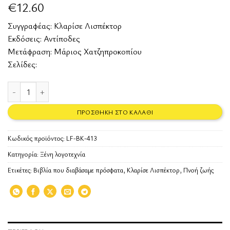
€
12.60
Συγγραφέας:
Κλαρίσε Λισπέκτορ
Εκδόσεις:
Αντίποδες
Μετάφραση: Μάριος Χατζηπροκοπίου
Σελίδες:
Πνοή ζωής ποσότητα
ΠΡΟΣΘΉΚΗ ΣΤΟ ΚΑΛΆΘΙ
Κωδικός προϊόντος:
LF-BK-413
Κατηγορία:
Ξένη λογοτεχνία
Ετικέτες:
Βιβλία που διαβάσαμε πρόσφατα
,
Κλαρίσε Λισπέκτορ
,
Πνοή ζωής