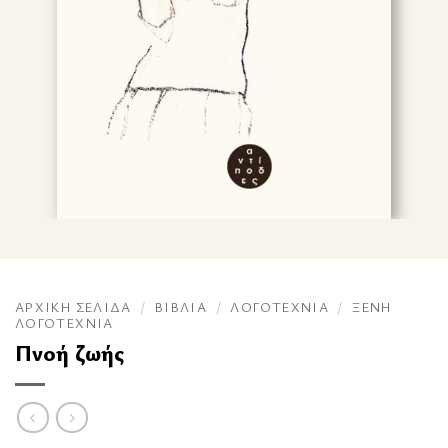
ΑΡΧΙΚΉ ΣΕΛΊΔΑ
/
ΒΙΒΛΊΑ
/
ΛΟΓΟΤΕΧΝΊΑ
/
ΞΈΝΗ
ΛΟΓΟΤΕΧΝΊΑ
Πνοή ζωής