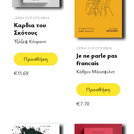
ΞΈΝΗ ΛΟΓΟΤΕΧΝΊΑ
Καρδια του
Σκότους
Τζόζεφ Κόνραντ
ΞΈΝΗ ΛΟΓΟΤΕΧΝΊΑ
Je ne parle pas
Προσθήκη
francais
Κάθριν Μάνσφιλντ
€
11.69
Προσθήκη
€
7.70