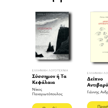
ΕΛΛΗΝΙΚΉ ΛΟΓΟΤΕΧΝΊΑ
ΕΛΛΗΝΙΚΉ ΛΟ
Σύσσημον ή Τα
Δείπνο
Κεφάλαια
Αντιβαρ
Νίκος
Γιάννης Ανδ
Παναγιωτόπουλος
Προσ