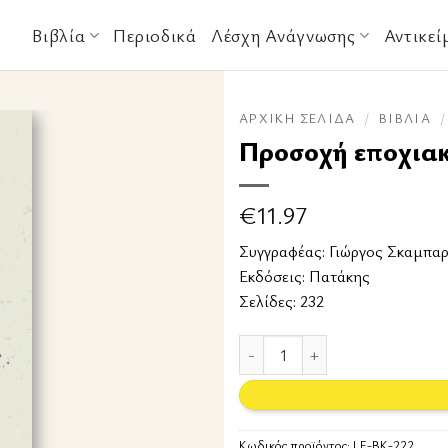
Βιβλία
Περιοδικά
Λέσχη Ανάγνωσης
Αντικεί
ΑΡΧΙΚΉ ΣΕΛΊΔΑ
/
ΒΙΒΛΊΑ
/
Προσοχή εποχιακ
€
11.97
Συγγραφέας:
Γιώργος Σκαμπα
Εκδόσεις:
Πατάκης
Σελίδες: 232
Προσοχή εποχιακή διελευση βατ
Κωδικός προϊόντος:
LF-BK-222