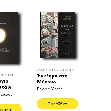
ΕΛΛΗΝΙΚΉ ΛΟΓΟΤΕΧΝΊΑ
Έγκλημα στη
ΟΓΟΤΕΧΝΊΑ
όγιο
Μύκονο
στάιν
Γιάννης Μαρής
οπούλου
Προσθήκη
σθήκη