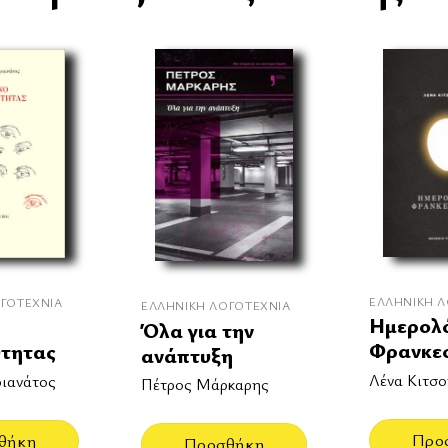
ΕΛΛΗΝΙΚΉ Λ
ΓΟΤΕΧΝΊΑ
ΕΛΛΗΝΙΚΉ ΛΟΓΟΤΕΧΝΊΑ
Ημερολ
Όλα για την
Φρανκε
ύτητας
ανάπτυξη
Λένα Κιτσ
ριανάτος
Πέτρος Μάρκαρης
Προ
θήκη
Προσθήκη