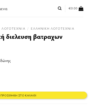
μενα
€
0.00
ΛΟΓΟΤΕΧΝΊΑ
/
ΕΛΛΗΝΙΚΉ ΛΟΓΟΤΕΧΝΊΑ
ή διελευση βατραχων
ρδώνης
ραχων ποσότητα
ΠΡΟΣΘΉΚΗ ΣΤΟ ΚΑΛΆΘΙ