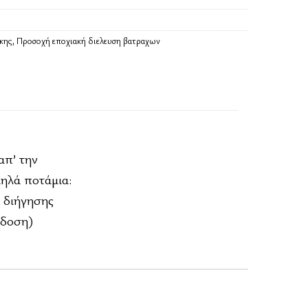
κης
,
Προσοχή εποχιακή διελευση βατραχων
απ’ την
μηλά ποτάμια:
ς διήγησης
κδοση)