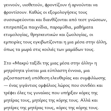
γεννούν, υιοθετούν, φροντίζουν ή αρνούνται να
φροντίσουν. Καθώς οι εξοµολογήσεις τους
συσσωρεύονται και διανθίζονται από τεστ γνώσεων,
επιτραπέζια παιχνίδια, παραµύθια, µαθήµατα
ετυµολογίας, θρησκευτικών και ζωολογίας, οι
εµπειρίες τους εγκιβωτίζονται η µια µέσα στην άλλη,
όπως τα µωρά στις κοιλιές των µαµάδων τους.
Στο «Μακρύ ταξίδι της µιας µέσα στην άλλη» η
µητρότητα γίνεται µια εύπλαστη έννοια, µια
ριζοσπαστική υπόθεση ελευθερίας και συµφιλίω­σης
— ένας γιγάντιος οµφάλιος λώρος που συνδέει και
τρέφει όλες τις γυναίκες που υπήρξαν κόρες της
µητέρας τους, µητέρες της κόρης τους. Αλλά και
µητέρες της µητέρας τους, κόρες της κόρης τους.