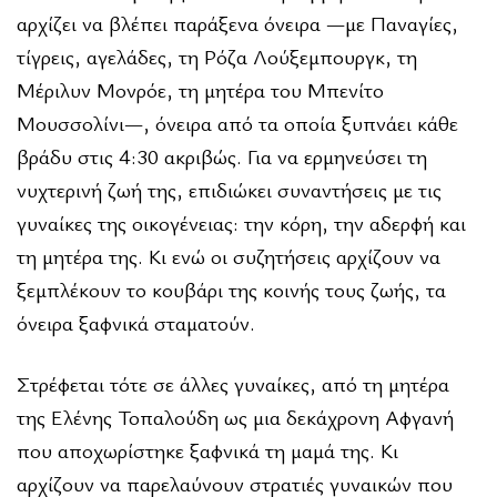
αρχίζει να βλέπει παράξενα όνειρα —µε Παναγίες,
τίγρεις, αγελάδες, τη Ρόζα Λούξε­µπουργκ, τη
Μέριλυν Μονρόε, τη µητέρα του Μπενίτο
Μουσσολίνι—, όνειρα από τα οποία ξυπνάει κάθε
βράδυ στις 4:30 ακριβώς. Για να ερµηνεύσει τη
νυχτερινή ζωή της, επιδιώκει συναντήσεις µε τις
γυναίκες της οικογένειας: την κόρη, την αδερφή και
τη µητέρα της. Κι ενώ οι συζητήσεις αρχίζουν να
ξεµπλέκουν το κουβάρι της κοινής τους ζωής, τα
όνειρα ξαφνικά σταµατούν.
Στρέφεται τότε σε άλλες γυναίκες, από τη µητέρα
της Ελένης Τοπαλούδη ως µια δεκάχρονη Αφγανή
που αποχωρίστηκε ξαφνικά τη µαµά της. Κι
αρχίζουν να παρελαύνουν στρατιές γυναικών που