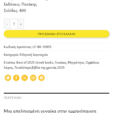
Εκδόσεις:
Πατάκης
Σελίδες: 400
Το μακρύ ταξίδι της μιας μέσα στην άλλη ποσότητα
ΠΡΟΣΘΉΚΗ ΣΤΟ ΚΑΛΆΘΙ
Κωδικός προϊόντος:
LF-BK-10855
Κατηγορία:
Ελληνική λογοτεχνία
Ετικέτες:
Best of 2025 Greek books
,
Γυναίκες
,
Μητρότητα
,
Ομφάλιος
λώρος
,
Τα καλύτερα βιβλία της χρονιάς 2025
ΠΕΡΙΓΡΑΦΉ
Mια απελπισµένη γυναίκα στην εµµηνόπαυση